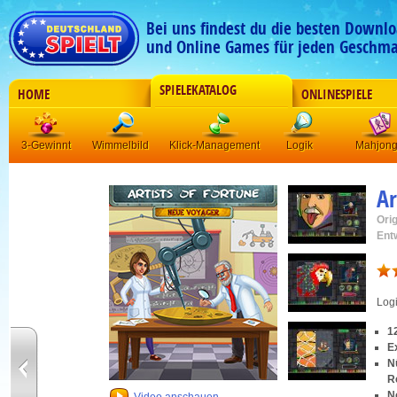
Bei uns findest du die besten Downlo
und Online Games für jeden Geschma
SPIELEKATALOG
HOME
ONLINESPIELE
3-Gewinnt
Wimmelbild
Klick-Management
Logik
Mahjon
Ar
Orig
Ent
Log
1
E
N
R
N