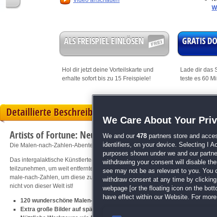
Video anschauen
W
ALS FREISPIEL EINLÖSEN
GRATIS 
Hol dir jetzt deine
Vorteilskarte
und
Lade dir das S
erhalte sofort bis zu 15 Freispiele!
teste es 60 M
Detaillierte Beschreibung
We Care About Your Pri
Artists of Fortune: Neue Voyager
We and our
478
partners store and acces
identifiers, on your device. Selecting I 
Die Malen-nach-Zahlen-Abenteuer im Weltraum gehen weiter!
purposes shown under we and our partners
Das intergalaktische Künstlerteam ist wieder unterwegs und wurde dieses Ma
withdrawing your consent will disable th
teilzunehmen, um weit entfernte Zivilisationen zu kontaktieren. Wähle erneut a
see may not be as relevant to you. You 
male-nach-Zahlen, um diese zum Leben zu erwecken! Es erwartet dich wieder
withdraw consent at any time by clickin
nicht von dieser Welt ist!
webpage [or the floating icon on the botto
have effect within our Website. For more 
120 wunderschöne Malen-nach-Zahlen-Kunstwerke
Extra große Bilder auf späteren Planeten