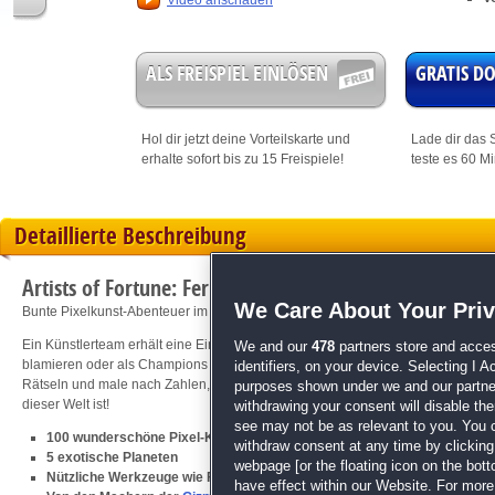
Video anschauen
ALS FREISPIEL EINLÖSEN
GRATIS 
Hol dir jetzt deine
Vorteilskarte
und
Lade dir das S
erhalte sofort bis zu 15 Freispiele!
teste es 60 M
Detaillierte Beschreibung
Artists of Fortune: Ferne Welten
We Care About Your Pri
Bunte Pixelkunst-Abenteuer im Weltraum!
Ein Künstlerteam erhält eine Einladung zur Intergalaktischen Gemälde-Meister
We and our
478
partners store and acces
blamieren oder als Champions zu begeisterten Fans nach Hause zurückkehren
identifiers, on your device. Selecting I 
Rätseln und male nach Zahlen, um sie zum Leben zu erwecken! Es erwartet dic
purposes shown under we and our partners
dieser Welt ist!
withdrawing your consent will disable th
see may not be as relevant to you. You 
100 wunderschöne Pixel-Kunstwerke
withdraw consent at any time by clickin
5 exotische Planeten
webpage [or the floating icon on the botto
Nützliche Werkzeuge wie Füllstoff, Blockbuster und Regenbogenbuntsti
have effect within our Website. For more 