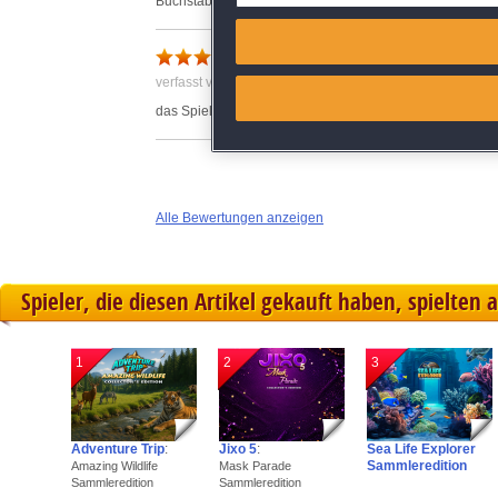
Buchstaben und Zahlen, der Reihe nach oder durcheinande
Match and combine data from
Super
Link different devices
verfasst von Anonym am 14.01.2022 um 17:07
das Spiel ist genial süchtig machen man kann die Zeit v
Identify devices based on inf
Save and communicate priva
Alle Bewertungen anzeigen
Spieler, die diesen Artikel gekauft haben, spielten 
1
2
3
Adventure Trip
:
Jixo 5
:
Sea Life Explorer
Sammleredition
Amazing Wildlife
Mask Parade
Sammleredition
Sammleredition