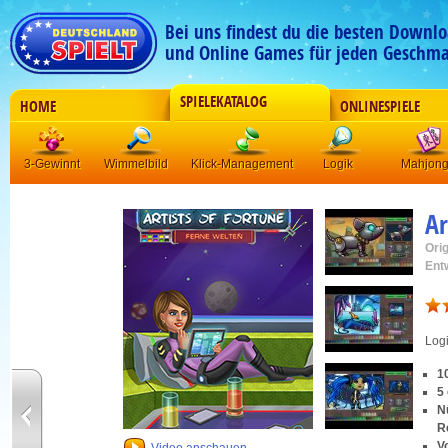
Bei uns findest du die besten Downlo
und Online Games für jeden Geschma
SPIELEKATALOG
HOME
ONLINESPIELE
3-Gewinnt
Wimmelbild
Klick-Management
Logik
Mahjon
Ar
Orig
Ent
Log
1
5
N
R
V