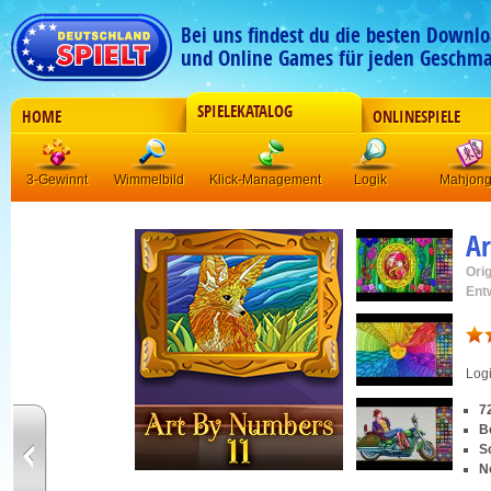
Bei uns findest du die besten Downlo
und Online Games für jeden Geschma
SPIELEKATALOG
HOME
ONLINESPIELE
3-Gewinnt
Wimmelbild
Klick-Management
Logik
Mahjon
Ar
Orig
Ent
Log
7
B
S
N