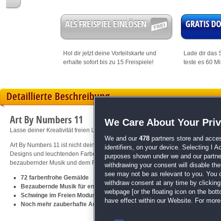
ALS FREISPIEL EINLÖSEN
GRATIS 
Hol dir jetzt deine
Vorteilskarte
und
Lade dir das S
erhalte sofort bis zu 15 Freispiele!
teste es 60 M
Detaillierte Beschreibung
Art By Numbers 11
We Care About Your Pri
Lasse deiner Kreativität freien Lauf
We and our
478
partners store and acces
Art By Numbers 11 ist nicht dein Standard-Malspiel, es eröffnet dir eine ganze
identifiers, on your device. Selecting I 
Designs und leuchtenden Farben! Nimm den Pinsel in die Hand und lasse deiner
purposes shown under we and our partners
bezaubernder Musik und dem Freien Modus warten erneut stundenlanger Male
withdrawing your consent will disable th
see may not be as relevant to you. You 
72 farbenfrohe Gemälde
withdraw consent at any time by clickin
Bezaubernde Musik für entspannten Spielspaß
webpage [or the floating icon on the botto
Schwinge im Freien Modus den Pinsel mit Farben deiner Wahl
have effect within our Website. For more 
Noch mehr zauberhafte Ausmalbilder gibt es bei
Art By Numbers 10