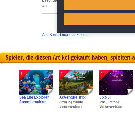
Besonders schön, ein Plus: Jedes Bild lässt sich auch 
aus.
Link different devices
Identify devices based on inf
Alle Bewertungen anzeigen
Save and communicate priva
Spieler, die diesen Artikel gekauft haben, spielten 
1
2
3
Sea Life Explorer
Adventure Trip
:
Jixo 5
:
Sammleredition
Amazing Wildlife
Mask Parade
Sammleredition
Sammleredition