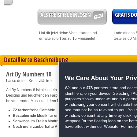
ALS FREISPIEL EINLÖSEN
GRATIS 
Hol dir jetzt deine
Vorteilskarte
und
Lade dir das S
erhalte sofort bis zu 15 Freispiele!
teste es 60 M
Detaillierte Beschreibung
Art By Numbers 10
We Care About Your Pri
Lasse deiner Kreativität freien Lauf
We and our
478
partners store and acces
Art By Numbers 8 ist nicht dein Standard-Malspiel, es eröffnet dir eine ganze 
identifiers, on your device. Selecting I 
Designs und leuchtenden Farben! Nimm den Pinsel in die Hand und lasse deiner
purposes shown under we and our partners
bezaubernder Musik und dem Freien Modus warten erneut stundenlanger Male
withdrawing your consent will disable th
see may not be as relevant to you. You 
72 farbenfrohe Gemälde
withdraw consent at any time by clickin
Bezaubernde Musik für entspannten Spielspaß
webpage [or the floating icon on the botto
Schwinge im Freien Modus den Pinsel mit Farben deiner Wahl
have effect within our Website. For more 
Noch mehr zauberhafte Ausmalbilder gibt es bei
Art By Numbers 9