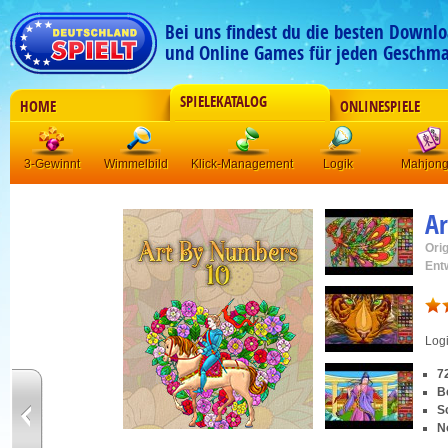
Bei uns findest du die besten Downlo
und Online Games für jeden Geschma
SPIELEKATALOG
HOME
ONLINESPIELE
3-Gewinnt
Wimmelbild
Klick-Management
Logik
Mahjon
Ar
Orig
Ent
Log
7
B
S
N