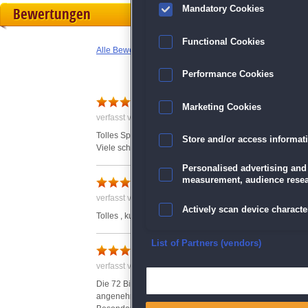
Bewertungen
Mandatory Cookies
Functional Cookies
Alle Bewertungen anzeigen
Performance Cookies
Schöne Bilder
Marketing Cookies
verfasst von Anonym am 06.03.2023 um 20:08
Tolles Spiel , ideal zum entspannen und abschalten.
Store and/or access informat
Viele schöne Bilder
Personalised advertising and
Toll
measurement, audience resea
verfasst von Anonym am 19.02.2023 um 16:00
Actively scan device character
Tolles , kurzweiliges Spiel
Ensure security, prevent and d
List of Partners (vendors)
72 Bilder plus
verfasst von Anonym am 07.03.2023 um 14:14
Deliver and present advertisi
Die 72 Bilder sind in der Farbgebung sehr angenehm, da 
angenehm erscheinen lassen.
Match and combine data from