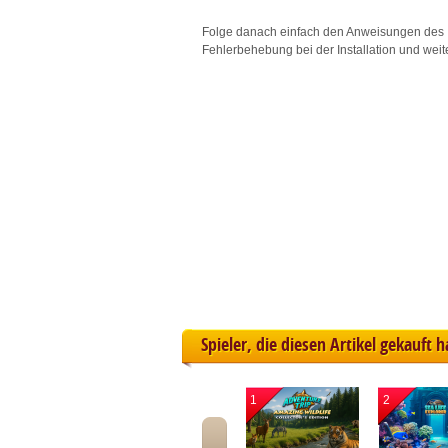
L
Folge danach einfach den Anweisungen des 
Fehlerbehebung bei der Installation und weit
I
S
Sho
Spieler, die diesen Artikel gekauft 
1
2