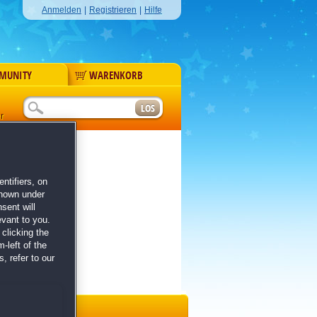
Anmelden
|
Registrieren
|
Hilfe
MUNITY
WARENKORB
r
ntifiers, on
shown under
sent will
evant to you.
clicking the
-left of the
, refer to our