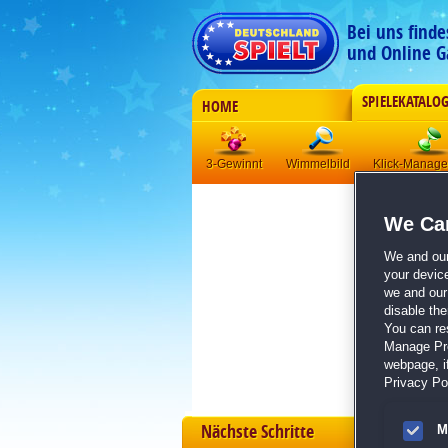
Bei uns find
und Online G
SPIELEKATALO
HOME
3-Gewinnt
Wimmelbild
Klick-Manag
We Car
We and ou
your devic
we and our 
disable th
You can re
Manage Pref
webpage, if
Privacy Pol
Nächste Schritte
M