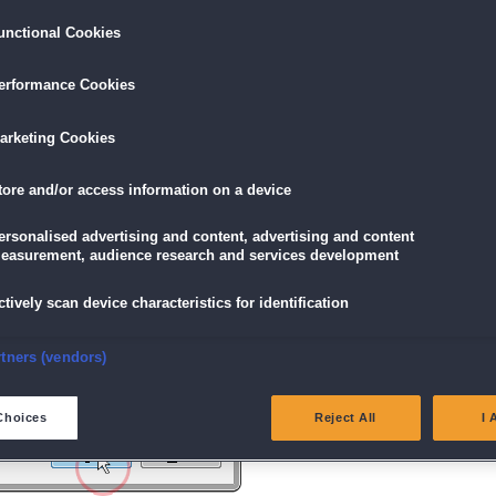
unctional Cookies
ird am unteren Rand des Browserfensters angezeigt.
erformance Cookies
icke einfach auf die Datei.
arketing Cookies
tore and/or access information on a device
g" angezeigt wird, klicke auf "Ja" (Bei Windows Vista "Fortsetzen").
ersonalised advertising and content, advertising and content
easurement, audience research and services development
ctively scan device characteristics for identification
nsure security, prevent and detect fraud, and fix errors
rtners (vendors)
eliver and present advertising and content
Choices
Reject All
I 
atch and combine data from other data sources