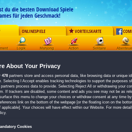
est du die besten Download Spiele
ames für jeden Geschmack!
G
ONLINESPIELE
VORTEILSKARTE
COM
ement
Logik
Mahjong
Action
Solitaire
Abenteue
Der Download wird automatisch gestartet für:
e About Your Privacy
1001 Puzzles - Rund um die Welt: Afrika
Größe 158.3 MB
r
478
partners store and access personal data, like browsing data or unique ide
e. Selecting I Accept enables tracking technologies to support the purposes 
Einen Moment bitte, dein Spiel wird in
5 Sekunden
bereitgestellt...
partners process data to provide. Selecting Reject All or withdrawing your con
em. If trackers are disabled, some content and ads you see may not be as rel
surface this menu to change your choices or withdraw consent at any time by 
Falls der Download nicht automatisch startet,
klicke bitte hier
.
erences link on the bottom of the webpage [or the floating icon on the bottom
 applicable]. Your choices will have effect within our Website. For more details
Zurück zur Gamepage
icy.
andatory Cookies