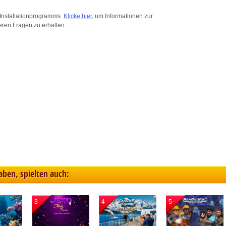
ink different devices
Installationprogramms.
Klicke hier
, um Informationen zur
eren Fragen zu erhalten.
dentify devices based on information transmitted automatically
ave and communicate privacy choices
w Purposes
haben, spielten auch:
3
4
5