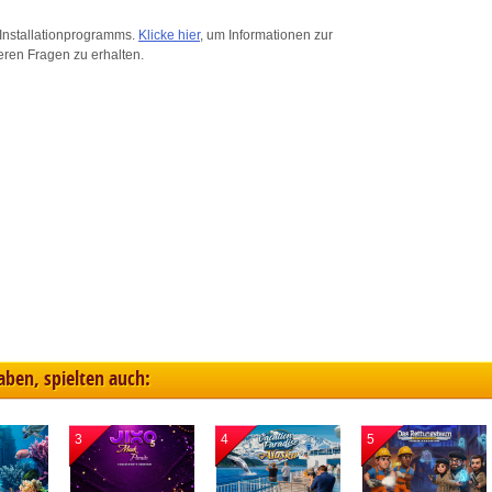
ink different devices
Installationprogramms.
Klicke hier
, um Informationen zur
eren Fragen zu erhalten.
dentify devices based on information transmitted automatically
ave and communicate privacy choices
w Purposes
haben, spielten auch:
3
4
5