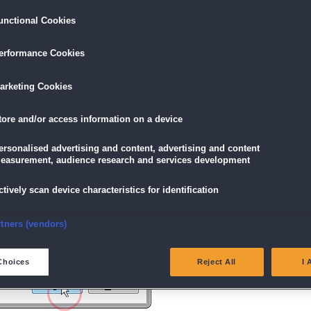
unctional Cookies
ird am unteren Rand des Browserfensters angezeigt.
erformance Cookies
icke einfach auf die Datei.
arketing Cookies
tore and/or access information on a device
g" angezeigt wird, klicke auf "Ja" (Bei Windows Vista "Fortsetzen").
ersonalised advertising and content, advertising and content
easurement, audience research and services development
ctively scan device characteristics for identification
nsure security, prevent and detect fraud, and fix errors
rtners (vendors)
eliver and present advertising and content
Choices
Reject All
I 
atch and combine data from other data sources