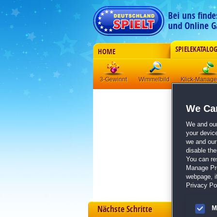
Bei uns find
und Online G
SPIELEKATALO
HOME
3-Gewinnt
Wimmelbild
Klick-Manag
We Car
We and ou
your devic
we and our 
disable th
You can re
Manage Pref
webpage, if
Privacy Pol
Nächste Schritte
M