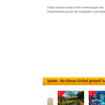
L
Folge danach einfach den Anweisungen des 
Fehlerbehebung bei der Installation und weit
I
S
Sho
Spieler, die diesen Artikel gekauft 
1
2