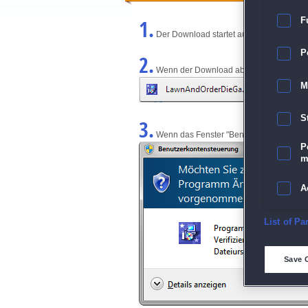
1.
F
Der Download startet automatisch und w
P
2.
Wenn der Download abgeschlossen ist, kl
M
S
3.
Wenn das Fenster "Benutzerkontensteuerun
P
m
A
E
List of Pa
D
Save 
M