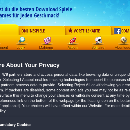
est du die besten Download Spiele
ames für jeden Geschmack!
G
ONLINESPIELE
VORTEILSKARTE
COM
ement
Logik
Mahjong
Action
Solitaire
Abenteue
Der Download wird automatisch gestartet für:
e About Your Privacy
1001 Puzzles: Legends of Mystery 3
Größe 142.3 MB
r
478
partners store and access personal data, like browsing data or unique ide
e. Selecting I Accept enables tracking technologies to support the purposes 
Einen Moment bitte, dein Spiel wird in
5 Sekunden
bereitgestellt...
partners process data to provide. Selecting Reject All or withdrawing your con
em. If trackers are disabled, some content and ads you see may not be as rel
surface this menu to change your choices or withdraw consent at any time by 
Falls der Download nicht automatisch startet,
klicke bitte hier
.
erences link on the bottom of the webpage [or the floating icon on the bottom
 applicable]. Your choices will have effect within our Website. For more details
Zurück zur Gamepage
icy.
andatory Cookies