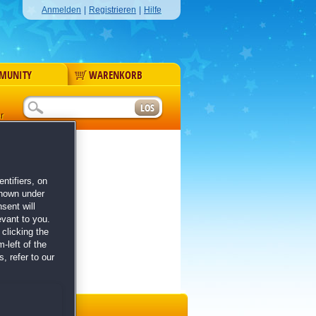
Anmelden
|
Registrieren
|
Hilfe
MUNITY
WARENKORB
r
ntifiers, on
shown under
sent will
evant to you.
clicking the
-left of the
, refer to our