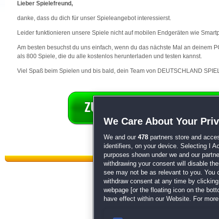
Lieber Spielefreund,
danke, dass du dich für unser Spieleangebot interessierst.
Leider funktionieren unsere Spiele nicht auf mobilen Endgeräten wie Smart
Am besten besuchst du uns einfach, wenn du das nächste Mal an deinem PC 
als 800 Spiele, die du alle kostenlos herunterladen und testen kannst.
Viel Spaß beim Spielen und bis bald, dein Team von DEUTSCHLAND SPIEL
We Care About Your Pri
We and our
478
partners store and acces
identifiers, on your device. Selecting I 
purposes shown under we and our partners
withdrawing your consent will disable th
see may not be as relevant to you. You 
withdraw consent at any time by clickin
webpage [or the floating icon on the botto
have effect within our Website. For more 
Datenschutz
|
AGB
|
Impressum
Sp