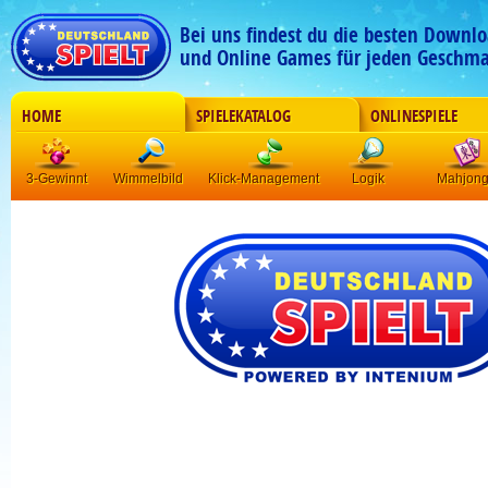
Bei uns findest du die besten Downlo
und Online Games für jeden Geschma
HOME
SPIELEKATALOG
ONLINESPIELE
3-Gewinnt
Wimmelbild
Klick-Management
Logik
Mahjon