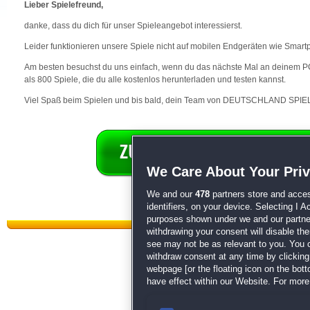
Lieber Spielefreund,
danke, dass du dich für unser Spieleangebot interessierst.
Leider funktionieren unsere Spiele nicht auf mobilen Endgeräten wie Smart
Am besten besuchst du uns einfach, wenn du das nächste Mal an deinem PC 
als 800 Spiele, die du alle kostenlos herunterladen und testen kannst.
Viel Spaß beim Spielen und bis bald, dein Team von DEUTSCHLAND SPIEL
We Care About Your Pri
We and our
478
partners store and acces
identifiers, on your device. Selecting I 
purposes shown under we and our partners
withdrawing your consent will disable th
see may not be as relevant to you. You 
withdraw consent at any time by clickin
webpage [or the floating icon on the botto
have effect within our Website. For more 
Datenschutz
|
AGB
|
Impressum
Sp