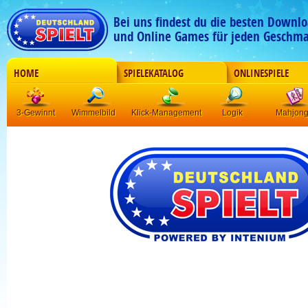
Bei uns findest du die besten Downlo
und Online Games für jeden Geschma
HOME
SPIELEKATALOG
ONLINESPIELE
3-Gewinnt
Wimmelbild
Klick-Management
Logik
Mahjon