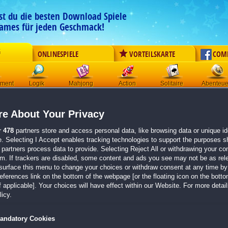
est du die besten Download Spiele
ames für jeden Geschmack!
G
ONLINESPIELE
VORTEILSKARTE
COM
ement
Logik
Mahjong
Action
Solitaire
Abenteue
Der Download wird automatisch gestartet für:
e About Your Privacy
Urlaubs-Imperium
Größe 46.0 MB
r
478
partners store and access personal data, like browsing data or unique ide
e. Selecting I Accept enables tracking technologies to support the purposes 
Einen Moment bitte, dein Spiel wird in
5 Sekunden
bereitgestellt...
partners process data to provide. Selecting Reject All or withdrawing your con
em. If trackers are disabled, some content and ads you see may not be as rel
surface this menu to change your choices or withdraw consent at any time by 
Falls der Download nicht automatisch startet,
klicke bitte hier
.
erences link on the bottom of the webpage [or the floating icon on the bottom
 applicable]. Your choices will have effect within our Website. For more details
Zurück zur Gamepage
icy.
andatory Cookies