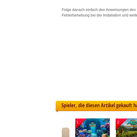
L
Folge danach einfach den Anweisungen des 
Fehlerbehebung bei der Installation und weit
I
S
Sho
Spieler, die diesen Artikel gekauft 
1
2