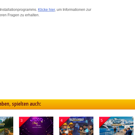
ink different devices
Installationprogramms.
Klicke hier
, um Informationen zur
eren Fragen zu erhalten.
dentify devices based on information transmitted automatically
ave and communicate privacy choices
w Purposes
haben, spielten auch:
3
4
5