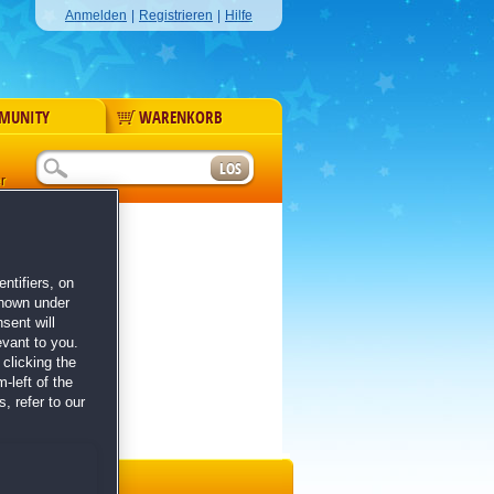
Anmelden
|
Registrieren
|
Hilfe
MUNITY
WARENKORB
r
ntifiers, on
shown under
sent will
evant to you.
clicking the
-left of the
, refer to our