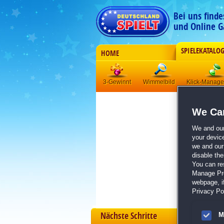
Bei uns find
und Online G
SPIELEKATALO
HOME
3-Gewinnt
Wimmelbild
Klick-Manag
We Car
We and ou
your devic
we and our 
disable th
You can re
Manage Pref
webpage, if
Privacy Pol
Nächste Schritte
M