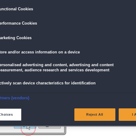
unctional Cookies
ird am unteren Rand des Browserfensters angezeigt.
erformance Cookies
icke einfach auf die Datei.
arketing Cookies
tore and/or access information on a device
g" angezeigt wird, klicke auf "Ja" (Bei Windows Vista "Fortsetzen").
ersonalised advertising and content, advertising and content
easurement, audience research and services development
ctively scan device characteristics for identification
nsure security, prevent and detect fraud, and fix errors
rtners (vendors)
eliver and present advertising and content
Choices
Reject All
I 
atch and combine data from other data sources