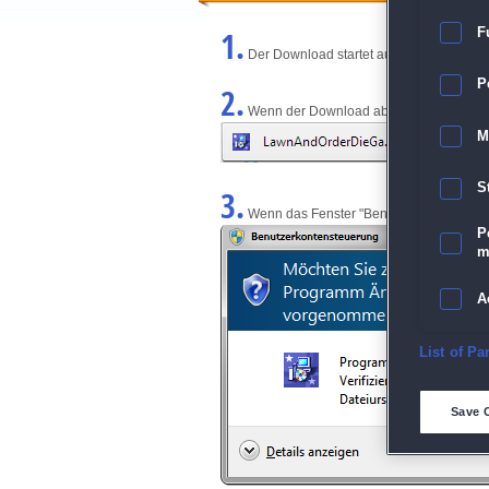
1.
F
Der Download startet automatisch und w
P
2.
Wenn der Download abgeschlossen ist, kl
M
S
3.
Wenn das Fenster "Benutzerkontensteuerun
P
m
A
E
List of Pa
D
Save 
M