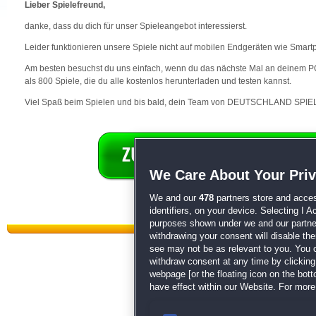
Lieber Spielefreund,
danke, dass du dich für unser Spieleangebot interessierst.
Leider funktionieren unsere Spiele nicht auf mobilen Endgeräten wie Smart
Am besten besuchst du uns einfach, wenn du das nächste Mal an deinem PC 
als 800 Spiele, die du alle kostenlos herunterladen und testen kannst.
Viel Spaß beim Spielen und bis bald, dein Team von DEUTSCHLAND SPIEL
We Care About Your Pri
We and our
478
partners store and acces
identifiers, on your device. Selecting I 
purposes shown under we and our partners
withdrawing your consent will disable th
see may not be as relevant to you. You 
withdraw consent at any time by clickin
webpage [or the floating icon on the botto
have effect within our Website. For more 
Datenschutz
|
AGB
|
Impressum
Sp