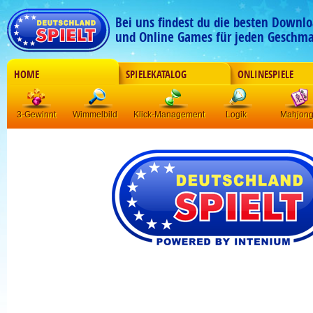
Bei uns findest du die besten Downlo
und Online Games für jeden Geschma
HOME
SPIELEKATALOG
ONLINESPIELE
3-Gewinnt
Wimmelbild
Klick-Management
Logik
Mahjon