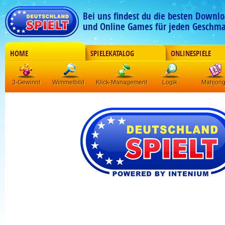
Bei uns findest du die besten Downlo
und Online Games für jeden Geschma
HOME
SPIELEKATALOG
ONLINESPIELE
3-Gewinnt
Wimmelbild
Klick-Management
Logik
Mahjon