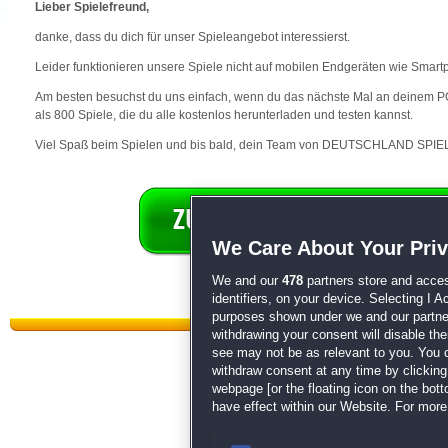
Lieber Spielefreund,
danke, dass du dich für unser Spieleangebot interessierst.
Leider funktionieren unsere Spiele nicht auf mobilen Endgeräten wie Smart
Am besten besuchst du uns einfach, wenn du das nächste Mal an deinem PC 
als 800 Spiele, die du alle kostenlos herunterladen und testen kannst.
Viel Spaß beim Spielen und bis bald, dein Team von DEUTSCHLAND SPIEL
We Care About Your Pri
We and our
478
partners store and acces
identifiers, on your device. Selecting I 
purposes shown under we and our partners
withdrawing your consent will disable th
see may not be as relevant to you. You 
withdraw consent at any time by clickin
webpage [or the floating icon on the botto
have effect within our Website. For more 
Datenschutz
|
AGB
|
Impressum
Sp