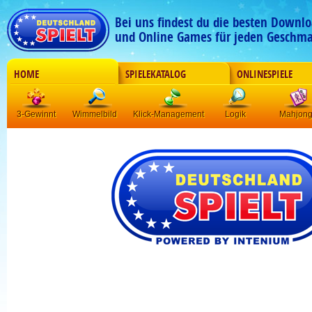
Bei uns findest du die besten Downlo
und Online Games für jeden Geschma
HOME
SPIELEKATALOG
ONLINESPIELE
3-Gewinnt
Wimmelbild
Klick-Management
Logik
Mahjon