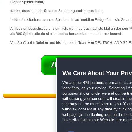
Lieber Spielefreund,
danke, dass du dich für unser Spieleangebot interessierst.
Leider funktionieren unsere Spiele nicht auf mobilen Endgeräten wie Smart
Am besten besuchst du uns einfach, wenn du das nächste Mal an deinem PC 
als 800 Spiele, die du alle kostenlos herunterladen und testen kannst.
Viel Spaß beim Spielen und bis bald, dein Team von DEUTSCHLAND SPIEL
We Care About Your Pri
We and our
478
partners store and acces
identifiers, on your device. Selecting I 
purposes shown under we and our partners
withdrawing your consent will disable th
see may not be as relevant to you. You 
withdraw consent at any time by clickin
webpage [or the floating icon on the botto
have effect within our Website. For more 
Datenschutz
|
AGB
|
Impressum
Sp