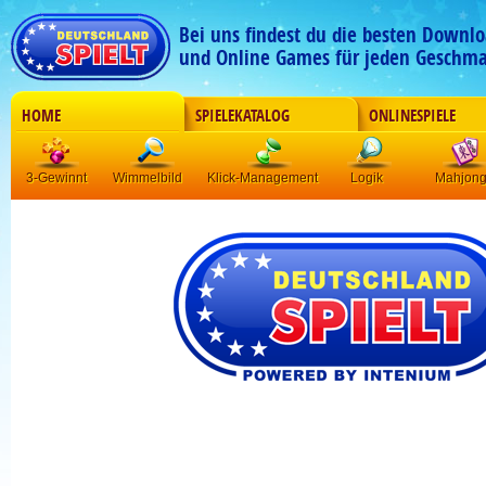
Bei uns findest du die besten Downlo
und Online Games für jeden Geschma
HOME
SPIELEKATALOG
ONLINESPIELE
3-Gewinnt
Wimmelbild
Klick-Management
Logik
Mahjon