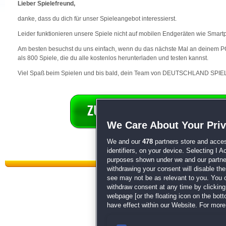
Lieber Spielefreund,
danke, dass du dich für unser Spieleangebot interessierst.
Leider funktionieren unsere Spiele nicht auf mobilen Endgeräten wie Smart
Am besten besuchst du uns einfach, wenn du das nächste Mal an deinem PC 
als 800 Spiele, die du alle kostenlos herunterladen und testen kannst.
Viel Spaß beim Spielen und bis bald, dein Team von DEUTSCHLAND SPIEL
We Care About Your Pri
We and our
478
partners store and acces
identifiers, on your device. Selecting I 
purposes shown under we and our partners
withdrawing your consent will disable th
see may not be as relevant to you. You 
withdraw consent at any time by clickin
webpage [or the floating icon on the botto
have effect within our Website. For more 
Datenschutz
|
AGB
|
Impressum
Sp