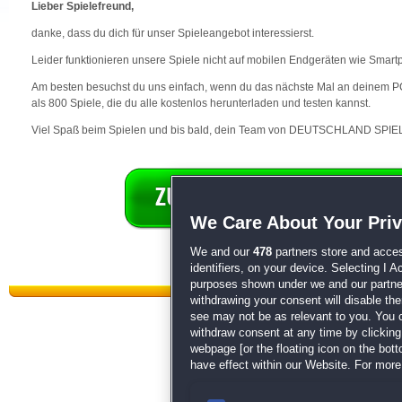
Lieber Spielefreund,
danke, dass du dich für unser Spieleangebot interessierst.
Leider funktionieren unsere Spiele nicht auf mobilen Endgeräten wie Smart
Am besten besuchst du uns einfach, wenn du das nächste Mal an deinem PC 
als 800 Spiele, die du alle kostenlos herunterladen und testen kannst.
Viel Spaß beim Spielen und bis bald, dein Team von DEUTSCHLAND SPIEL
We Care About Your Pri
We and our
478
partners store and acces
identifiers, on your device. Selecting I 
purposes shown under we and our partners
withdrawing your consent will disable th
see may not be as relevant to you. You 
withdraw consent at any time by clickin
webpage [or the floating icon on the botto
have effect within our Website. For more 
Datenschutz
|
AGB
|
Impressum
Sp