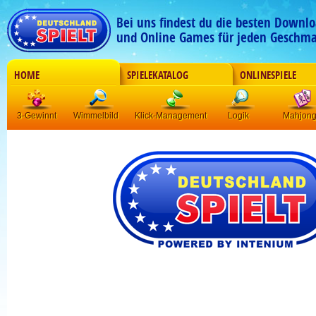
Bei uns findest du die besten Downlo
und Online Games für jeden Geschma
HOME
SPIELEKATALOG
ONLINESPIELE
3-Gewinnt
Wimmelbild
Klick-Management
Logik
Mahjon