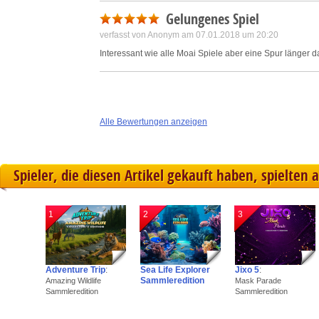
Gelungenes Spiel
verfasst von Anonym am 07.01.2018 um 20:20
Interessant wie alle Moai Spiele aber eine Spur länger da
Alle Bewertungen anzeigen
Spieler, die diesen Artikel gekauft haben, spielten 
1
2
3
Adventure Trip
:
Sea Life Explorer
Jixo 5
:
Sammleredition
Amazing Wildlife
Mask Parade
Sammleredition
Sammleredition