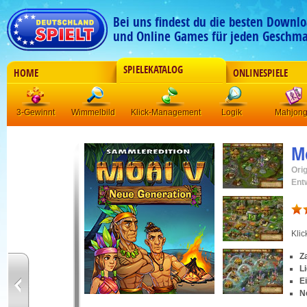
Bei uns findest du die besten Downlo
und Online Games für jeden Geschma
SPIELEKATALOG
HOME
ONLINESPIELE
3-Gewinnt
Wimmelbild
Klick-Management
Logik
Mahjon
M
Orig
Ent
Kli
Z
L
E
N