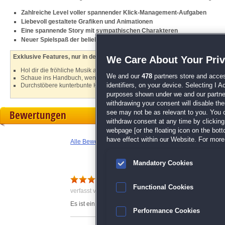
Zahlreiche Level voller spannender Klick-Management-Aufgaben
Liebevoll gestaltete Grafiken und Animationen
Eine spannende Story mit sympathischen Charakteren
Neuer Spielspaß der beliebten
Moai
-Reihe
Exklusive Features, nur in der Sammleredition:
We Care About Your Pri
Hol dir die fröhliche Musik auf deinen PC
We and our
478
partners store and acces
Schaue ins Handbuch, wenn du mal nicht weiter weißt
identifiers, on your device. Selecting I 
Durchstöbere kunterbunte Hintergrundbilder und Informationen über dein
purposes shown under we and our partners
withdrawing your consent will disable th
Bewertungen
see may not be as relevant to you. You 
withdraw consent at any time by clickin
webpage [or the floating icon on the botto
have effect within our Website. For more 
Alle Bewertungen anzeigen
Mandatory Cookies
Super Spiel
Functional Cookies
verfasst von Kerstin am 03.01.2018 um 11:58
Es ist ein sehr schönes gelungenes Spiel. Freu mich sc
Performance Cookies