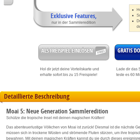
Ho
Exklusive Features,
S
D
nur in der Sammleredition
d
ALS FREISPIEL EINLÖSEN
GRATIS 
Hol dir jetzt deine
Vorteilskarte
und
Lade dir das S
erhalte sofort bis zu 15 Freispiele!
teste es 60 M
Detaillierte Beschreibung
Moai 5: Neue Generation Sammleredition
Schütze die tropische Insel mit deinen magischen Kräften!
Das abenteuerlustige Völkchen von Moai ist zurück! Diesmal ist die nächste Ge
müssen sich in trockene Wüsten und strömende Fluten stürzen, um ihre tropisch
bewahren. Mit deinen magischen Kräften kannst du sie durch dieses ereignisr