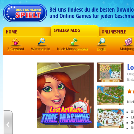
Bei uns findest du die besten Downlo
und Online Games für jeden Geschma
SPIELEKATALOG
HOME
ONLINESPIELE
3-Gewinnt
Wimmelbild
Klick-Management
Logik
Mahjon
Lo
Orig
Ent
Kli
Ü
E
G
D