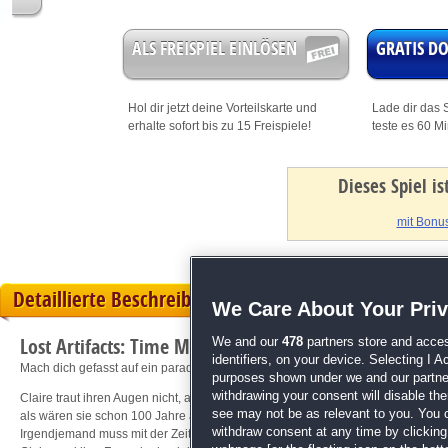
ALS FREISPIEL EINLÖSEN
GRATIS 
Hol dir jetzt deine
Vorteilskarte
und
Lade dir das S
erhalte sofort bis zu 15 Freispiele!
teste es 60 M
Dieses Spiel i
mit Bonus
Detaillierte Beschreibung
We Care About Your Pri
Lost Artifacts: Time Machine
We and our
478
partners store and acces
identifiers, on your device. Selecting I 
Mach dich gefasst auf ein paradoxes Spiel mit der Zeit!
purposes shown under we and our partners
withdrawing your consent will disable th
Claire traut ihren Augen nicht, als sie das Forschungsinstitut betritt, in das 
see may not be as relevant to you. You 
als wären sie schon 100 Jahre alt. Ein Mammut aus der Eiszeit steht plötzlich 
withdraw consent at any time by clickin
Irgendjemand muss mit der Zeit gespielt haben - und seine Absichten scheinen 