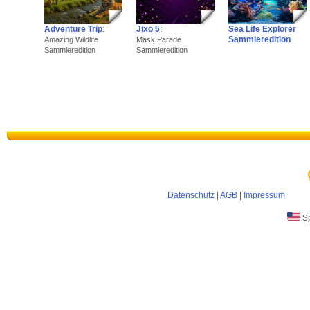
Adventure Trip
:
Jixo 5
:
Sea Life Explorer
Sammleredition
Amazing Wildlife
Mask Parade
Sammleredition
Sammleredition
Datenschutz
|
AGB
|
Impressum
Sp