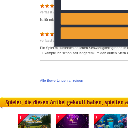
Deliver and present advertisi
Lost Artifacts: Time Machin
verfasst von Anonym am 26.12.2019 um 13:15
Match and combine data from
Ist für mich ein sehr gutes Spiel. Gute Grafik und man mu
Link different devices
niedliche Grafik
verfasst von Anonym am 18.01.2019 um 12:00
Identify devices based on inf
Ein Spiel mit unterschiedlichen Schwierigkeitsgraden in 
11 kämpfe ich schon seit längerem um den dritten Stern z
Save and communicate priva
Alle Bewertungen anzeigen
Spieler, die diesen Artikel gekauft haben, spielten 
1
2
3