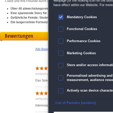
webpage [or the floating icon on the botto
Claire und ihre Freunde durch ihre
Klick-Management
-Zeitreise begleiten und
have effect within our Website. For more 
Über 40 abwechslungsreiche Klick-Management-Level
Eine spannende Story für Groß und Klein
Mandatory Cookies
Gefährliche Feinde: Skelette, Kraken und Drohnen
Die langersehnte Fortsetzung von
Lost Artifacts: Soulstone
Functional Cookies
Bewertungen
Performance Cookies
Alle Bewertungen anzeigen
Marketing Cookies
Store and/or access informat
Nettes Spiel
verfasst von Anonym am 01.11.2019 um 00:43
Personalised advertising and
measurement, audience resea
Das Spiel ist unterhaltsam wie seine Vorgänger, hat abe
Actively scan device character
macht Lust auf mehr!!
verfasst von Anonym am 23.12.2018 um 16:54
Ensure security, prevent and d
List of Partners (vendors)
Interessant gestaltet, auch spannend. Mehr davon