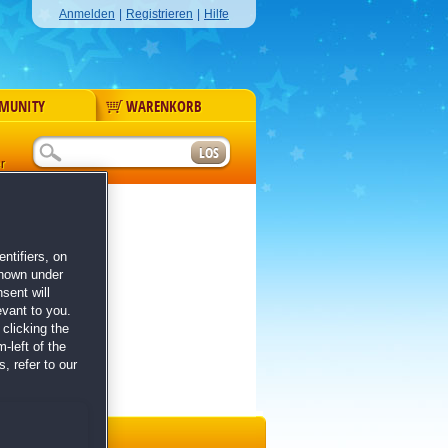
Anmelden
|
Registrieren
|
Hilfe
MUNITY
WARENKORB
r
ntifiers, on
shown under
sent will
evant to you.
clicking the
-left of the
, refer to our