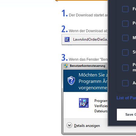
1.
F
Der Download startet automatisch und w
P
2.
Wenn der Download abgeschlossen ist, kl
M
S
3.
Wenn das Fenster "Benutzerkontensteuerun
P
m
A
E
List of Pa
D
Save 
M