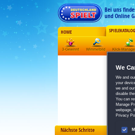
Bei uns find
und Online G
SPIELEKATALO
HOME
3-Gewinnt
Wimmelbild
Klick-Manag
We Car
We and ou
your devic
we and our 
disable th
You can re
Manage Pref
webpage, if
Privacy Pol
Nächste Schritte
M