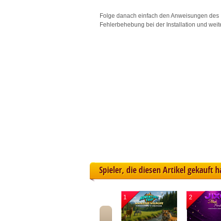
L
Folge danach einfach den Anweisungen des 
Fehlerbehebung bei der Installation und weit
I
S
Sho
Spieler, die diesen Artikel gekauft 
1
2