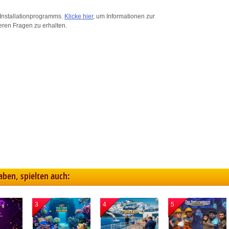
ink different devices
Installationprogramms.
Klicke hier
, um Informationen zur
eren Fragen zu erhalten.
dentify devices based on information transmitted automatically
ave and communicate privacy choices
w Purposes
haben, spielten auch:
3
4
5