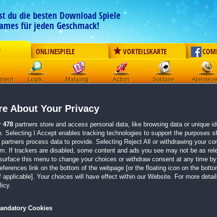
est du die besten Download Spiele
ames für jeden Geschmack!
G
ONLINESPIELE
VORTEILSKARTE
COM
ement
Logik
Mahjong
Action
Solitaire
Abenteue
Der Download wird automatisch gestartet für:
e About Your Privacy
Lost Artifacts: Frozen Queen
Größe 225.7 MB
r
478
partners store and access personal data, like browsing data or unique ide
e. Selecting I Accept enables tracking technologies to support the purposes 
Einen Moment bitte, dein Spiel wird in
5 Sekunden
bereitgestellt...
partners process data to provide. Selecting Reject All or withdrawing your con
em. If trackers are disabled, some content and ads you see may not be as rel
surface this menu to change your choices or withdraw consent at any time by 
Falls der Download nicht automatisch startet,
klicke bitte hier
.
erences link on the bottom of the webpage [or the floating icon on the bottom
 applicable]. Your choices will have effect within our Website. For more details
Zurück zur Gamepage
icy.
andatory Cookies