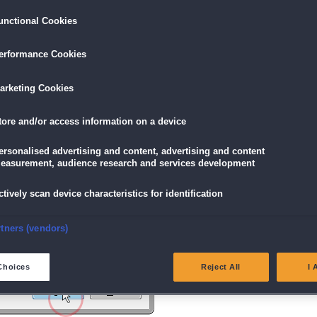
unctional Cookies
ird am unteren Rand des Browserfensters angezeigt.
erformance Cookies
icke einfach auf die Datei.
arketing Cookies
tore and/or access information on a device
g" angezeigt wird, klicke auf "Ja" (Bei Windows Vista "Fortsetzen").
ersonalised advertising and content, advertising and content
easurement, audience research and services development
ctively scan device characteristics for identification
nsure security, prevent and detect fraud, and fix errors
rtners (vendors)
eliver and present advertising and content
Choices
Reject All
I 
atch and combine data from other data sources