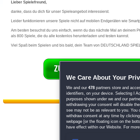
Lieber Spielefreund,
danke, dass du dich für unser Spieleangebot interessierst.
Leider funktionieren unsere Spiele nicht auf mobilen Endgeräten wie Smart
Am besten besuchst du uns einfach, wenn du das nächste Mal an deinem PC 
als 800 Spiele, die du alle kostenlos herunterladen und testen kannst.
Viel Spaß beim Spielen und bis bald, dein Team von DEUTSCHLAND SPIEL
We Care About Your Pri
We and our
478
partners store and acces
identifiers, on your device. Selecting I 
purposes shown under we and our partners
withdrawing your consent will disable th
see may not be as relevant to you. You 
withdraw consent at any time by clickin
webpage [or the floating icon on the botto
have effect within our Website. For more 
Datenschutz
|
AGB
|
Impressum
Sp