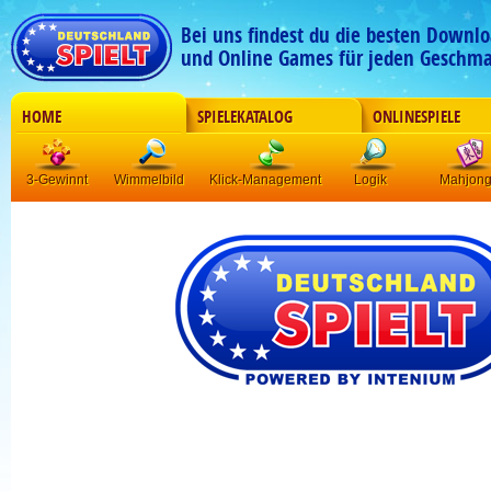
Bei uns findest du die besten Downlo
und Online Games für jeden Geschma
HOME
SPIELEKATALOG
ONLINESPIELE
3-Gewinnt
Wimmelbild
Klick-Management
Logik
Mahjon