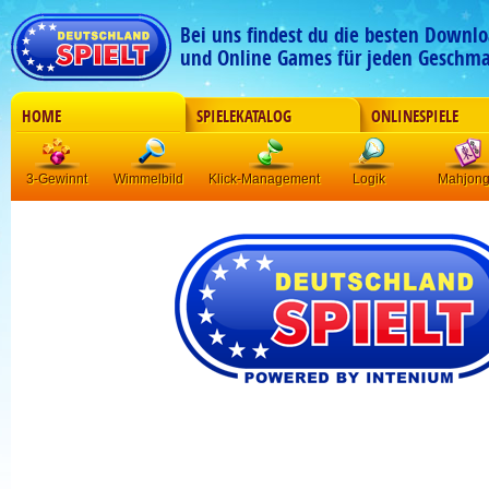
Bei uns findest du die besten Downlo
und Online Games für jeden Geschma
HOME
SPIELEKATALOG
ONLINESPIELE
3-Gewinnt
Wimmelbild
Klick-Management
Logik
Mahjon