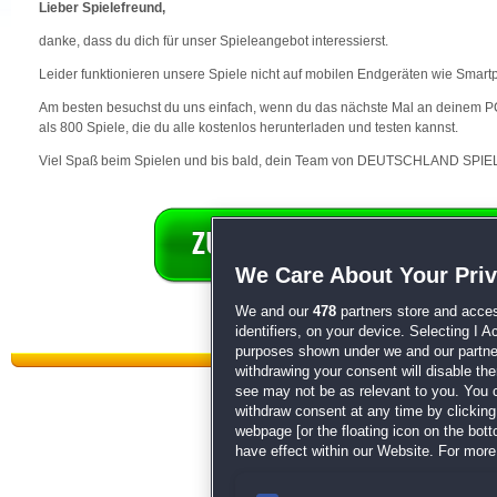
Lieber Spielefreund,
danke, dass du dich für unser Spieleangebot interessierst.
Leider funktionieren unsere Spiele nicht auf mobilen Endgeräten wie Smart
Am besten besuchst du uns einfach, wenn du das nächste Mal an deinem PC 
als 800 Spiele, die du alle kostenlos herunterladen und testen kannst.
Viel Spaß beim Spielen und bis bald, dein Team von DEUTSCHLAND SPIEL
We Care About Your Pri
We and our
478
partners store and acces
identifiers, on your device. Selecting I 
purposes shown under we and our partners
withdrawing your consent will disable th
see may not be as relevant to you. You 
withdraw consent at any time by clickin
webpage [or the floating icon on the botto
have effect within our Website. For more 
Datenschutz
|
AGB
|
Impressum
Sp