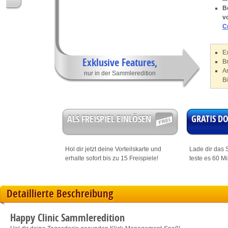
B
v
C
Ex
Exklusive Features,
B
A
nur in der Sammleredition
B
ALS FREISPIEL EINLÖSEN
GRATIS 
Hol dir jetzt deine
Vorteilskarte
und
Lade dir das S
erhalte sofort bis zu 15 Freispiele!
teste es 60 M
Detaillierte Beschreibung
Happy Clinic Sammleredition