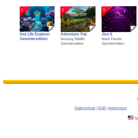
1
2
3
Sea Life Explorer
Adventure Trip
:
Jixo 5
:
Sammleredition
Amazing Wildlife
Mask Parade
Sammleredition
Sammleredition
Datenschutz
|
AGB
|
Impressum
Sp