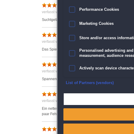
Tolles Spiel
Performance Cookies
verfasst von Anonym am 08.10.2017 um 13:08
Suchtgefahr. Ich spiele es sehr gerne.
Marketing Cookies
Klasse
Store and/or access informat
verfasst von Anonym am 26.06.2017 um 14:08
Das Spiel ist sehr gut macht mir viel Freude. Kann es nu
Personalised advertising and
measurement, audience resea
Eine echte Herrausforderung
Actively scan device character
verfasst von Anonym am 18.07.2017 um 12:54
Spannend und fesselnd zugleich. Sehr schöner Zeitvertr
Ensure security, prevent and d
List of Partners (vendors)
Gut gemacht
Deliver and present advertisi
verfasst von Anonym am 04.03.2018 um 12:34
Ein nettes Spiel, liebevolle Gestaltung und immer neue 
Match and combine data from
paar Fehler haben sich auch eingeschlichen. ;) Trotzdem
Link different devices
Ausbaufähig!