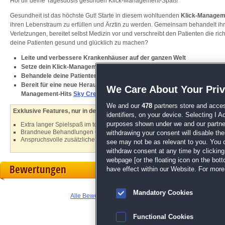
Hol dir deine Tagesdosis gesunden Klick-Management-Spaß!
Gesundheit ist das höchste Gut! Starte in diesem wohltuenden
Klick-Managem
ihren Lebenstraum zu erfüllen und Ärztin zu werden. Gemeinsam behandelt ih
Verletzungen, bereitet selbst Medizin vor und verschreibt den Patienten die ric
deine Patienten gesund und glücklich zu machen?
Leite und verbessere Krankenhäuser auf der ganzen Welt
Setze dein Klick-Management-Talent geschickt ein, um anderen zu helf
Behandele deine Patienten mit einer Vielzahl von Medikamenten und M
Bereit für eine neue Herausforderung? Hol dir jetzt das neue Topspiel 
We Care About Your Pri
Management-Hits
Sky Crew Sammleredition
We and our
478
partners store and acces
Exklusive Features, nur in der Sammleredition:
identifiers, on your device. Selecting I 
purposes shown under we and our partners
Extra langer Spielspaß im tollen Bonuskapitel
Brandneue Behandlungen und Therapien
withdrawing your consent will disable th
Anspruchsvolle zusätzliche Herausforderungen und wundervolle Bildschir
see may not be as relevant to you. You 
withdraw consent at any time by clickin
webpage [or the floating icon on the botto
Bewertungen
have effect within our Website. For more 
Mandatory Cookies
Alle Bewertungen anzeigen
Functional Cookies