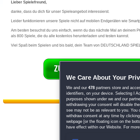
Lieber Spielefreund,
danke, dass du dich für unser Spieleangebot interessierst.
Leider funktionieren unsere Spiele nicht auf mobilen Endgeräten wie Smart
Am besten besuchst du uns einfach, wenn du das nächste Mal an deinem PC 
als 800 Spiele, die du alle kostenlos herunterladen und testen kannst.
Viel Spaß beim Spielen und bis bald, dein Team von DEUTSCHLAND SPIEL
We Care About Your Pri
We and our
478
partners store and acces
identifiers, on your device. Selecting I 
purposes shown under we and our partners
withdrawing your consent will disable th
see may not be as relevant to you. You 
withdraw consent at any time by clickin
webpage [or the floating icon on the botto
have effect within our Website. For more 
Datenschutz
|
AGB
|
Impressum
Sp