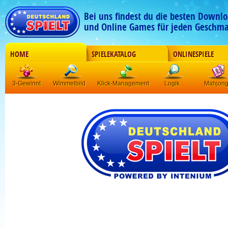
Bei uns findest du die besten Downlo
und Online Games für jeden Geschma
HOME
SPIELEKATALOG
ONLINESPIELE
3-Gewinnt
Wimmelbild
Klick-Management
Logik
Mahjon