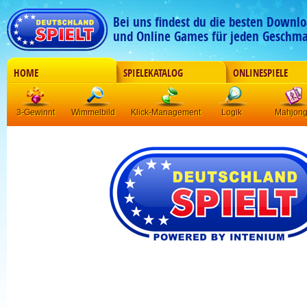
Bei uns findest du die besten Downlo
und Online Games für jeden Geschma
HOME
SPIELEKATALOG
ONLINESPIELE
3-Gewinnt
Wimmelbild
Klick-Management
Logik
Mahjon