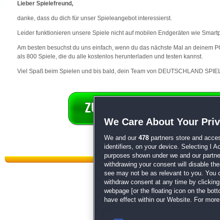
Lieber Spielefreund,
danke, dass du dich für unser Spieleangebot interessierst.
Leider funktionieren unsere Spiele nicht auf mobilen Endgeräten wie Smart
Am besten besuchst du uns einfach, wenn du das nächste Mal an deinem PC 
als 800 Spiele, die du alle kostenlos herunterladen und testen kannst.
Viel Spaß beim Spielen und bis bald, dein Team von DEUTSCHLAND SPIEL
We Care About Your Pri
We and our
478
partners store and acces
identifiers, on your device. Selecting I 
purposes shown under we and our partners
withdrawing your consent will disable th
see may not be as relevant to you. You 
withdraw consent at any time by clickin
webpage [or the floating icon on the botto
have effect within our Website. For more 
Datenschutz
|
AGB
|
Impressum
Sp