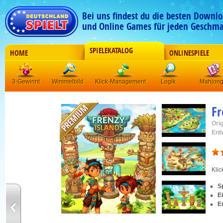
Bei uns findest du die besten Downlo
und Online Games für jeden Geschma
SPIELEKATALOG
HOME
ONLINESPIELE
3-Gewinnt
Wimmelbild
Klick-Management
Logik
Mahjon
Fr
Orig
Ent
Kli
S
E
E