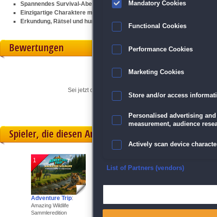
Mandatory Cookies
Spannendes Survival-Abenteuer auf tropischen Inseln
Einzigartige Charaktere mit eigenen Geschichten
Erkundung, Rätsel und humorvolle Begegnungen
Functional Cookies
Bewertungen
Performance Cookies
Marketing Cookies
Sei jetzt der Erste, der seine persönliche Meinung für di
Store and/or access informat
Personalised advertising and
measurement, audience resea
Spieler, die diesen Artikel gekauft haben, spielten 
Actively scan device character
1
2
3
Ensure security, prevent and d
List of Partners (vendors)
Deliver and present advertisi
Adventure Trip
:
Jixo 5
:
Sea Life Explorer
Sammleredition
Amazing Wildlife
Mask Parade
Sammleredition
Sammleredition
Match and combine data from