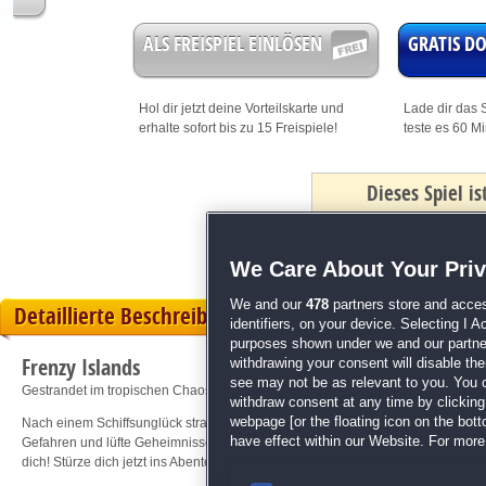
ALS FREISPIEL EINLÖSEN
GRATIS 
Hol dir jetzt deine
Vorteilskarte
und
Lade dir das S
erhalte sofort bis zu 15 Freispiele!
teste es 60 M
Dieses Spiel i
mit Bonus
We Care About Your Pri
We and our
478
partners store and acces
Detaillierte Beschreibung
identifiers, on your device. Selecting I 
purposes shown under we and our partners
Frenzy Islands
withdrawing your consent will disable th
see may not be as relevant to you. You 
Gestrandet im tropischen Chaos pur! jetzt!!
withdraw consent at any time by clickin
webpage [or the floating icon on the botto
Nach einem Schiffsunglück stranden fünf Helden auf den rätselhaften Laau-Luk
have effect within our Website. For more 
Gefahren und lüfte Geheimnisse. Mit neuen Freunden und unerwarteten Heraus
dich! Stürze dich jetzt ins Abenteuer und rette die Gestrandeten!