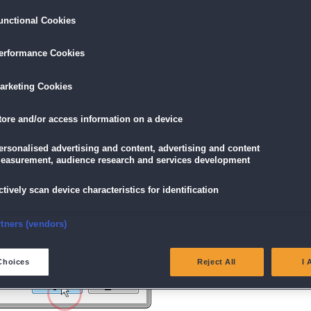
unctional Cookies
ird am unteren Rand des Browserfensters angezeigt.
erformance Cookies
icke einfach auf die Datei.
arketing Cookies
tore and/or access information on a device
g" angezeigt wird, klicke auf "Ja" (Bei Windows Vista "Fortsetzen").
ersonalised advertising and content, advertising and content
easurement, audience research and services development
ctively scan device characteristics for identification
nsure security, prevent and detect fraud, and fix errors
rtners (vendors)
eliver and present advertising and content
Choices
Reject All
I 
atch and combine data from other data sources