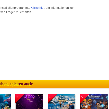
ink different devices
Installationprogramms.
Klicke hier
, um Informationen zur
eren Fragen zu erhalten.
dentify devices based on information transmitted automatically
ave and communicate privacy choices
w Purposes
haben, spielten auch:
3
4
5