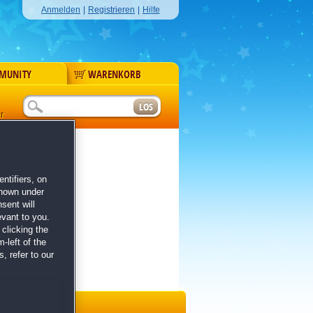
Anmelden
|
Registrieren
|
Hilfe
MUNITY
WARENKORB
r
ntifiers, on
shown under
sent will
evant to you.
clicking the
-left of the
, refer to our