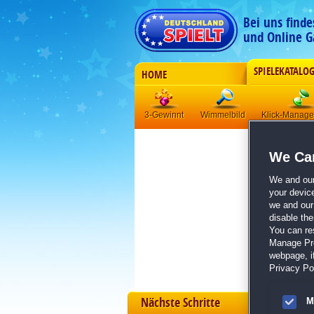
Bei uns find
und Online G
SPIELEKATALO
HOME
3-Gewinnt
Wimmelbild
Klick-Manag
We Car
We and ou
your devic
we and our 
disable th
You can re
Manage Pref
webpage, if
Privacy Pol
Nächste Schritte
M