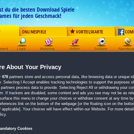
est du die besten Download Spiele
ames für jeden Geschmack!
G
ONLINESPIELE
VORTEILSKARTE
COM
ement
Logik
Mahjong
Action
Solitaire
Abenteue
Der Download wird automatisch gestartet für:
e About Your Privacy
Elven Rivers 5: The Undersea
Größe 325.7 MB
r
478
partners store and access personal data, like browsing data or unique ide
e. Selecting I Accept enables tracking technologies to support the purposes 
Einen Moment bitte, dein Spiel wird in
5 Sekunden
bereitgestellt...
partners process data to provide. Selecting Reject All or withdrawing your con
em. If trackers are disabled, some content and ads you see may not be as rel
surface this menu to change your choices or withdraw consent at any time by 
Falls der Download nicht automatisch startet,
klicke bitte hier
.
erences link on the bottom of the webpage [or the floating icon on the bottom
 applicable]. Your choices will have effect within our Website. For more details
Zurück zur Gamepage
icy.
andatory Cookies