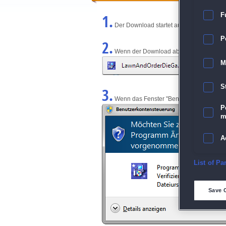
1.
F
Der Download startet automatisch und w
P
2.
Wenn der Download abgeschlossen ist, kl
M
S
3.
Wenn das Fenster "Benutzerkontensteuerun
P
m
A
E
List of Pa
D
Save 
M