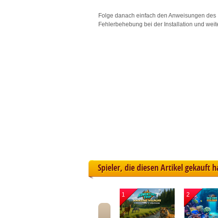
L
Folge danach einfach den Anweisungen des 
Fehlerbehebung bei der Installation und weit
I
S
Sho
Spieler, die diesen Artikel gekauft 
1
2