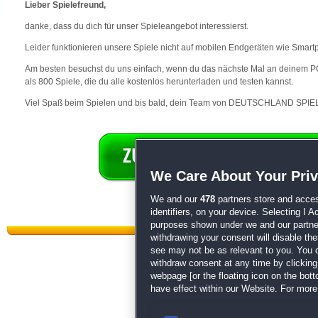
Lieber Spielefreund,
danke, dass du dich für unser Spieleangebot interessierst.
Leider funktionieren unsere Spiele nicht auf mobilen Endgeräten wie Smart
Am besten besuchst du uns einfach, wenn du das nächste Mal an deinem PC 
als 800 Spiele, die du alle kostenlos herunterladen und testen kannst.
Viel Spaß beim Spielen und bis bald, dein Team von DEUTSCHLAND SPIEL
We Care About Your Pri
We and our
478
partners store and acces
identifiers, on your device. Selecting I 
purposes shown under we and our partners
withdrawing your consent will disable th
see may not be as relevant to you. You 
withdraw consent at any time by clickin
webpage [or the floating icon on the botto
have effect within our Website. For more 
Datenschutz
|
AGB
|
Impressum
Sp