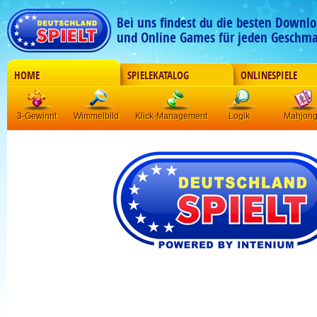
Bei uns findest du die besten Downlo
und Online Games für jeden Geschma
HOME
SPIELEKATALOG
ONLINESPIELE
3-Gewinnt
Wimmelbild
Klick-Management
Logik
Mahjon