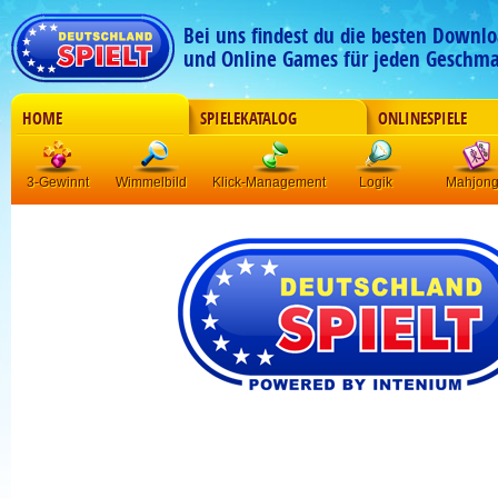
Bei uns findest du die besten Downlo
und Online Games für jeden Geschma
HOME
SPIELEKATALOG
ONLINESPIELE
3-Gewinnt
Wimmelbild
Klick-Management
Logik
Mahjon