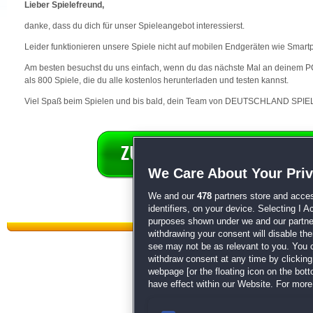
Lieber Spielefreund,
danke, dass du dich für unser Spieleangebot interessierst.
Leider funktionieren unsere Spiele nicht auf mobilen Endgeräten wie Smart
Am besten besuchst du uns einfach, wenn du das nächste Mal an deinem PC 
als 800 Spiele, die du alle kostenlos herunterladen und testen kannst.
Viel Spaß beim Spielen und bis bald, dein Team von DEUTSCHLAND SPIEL
We Care About Your Pri
We and our
478
partners store and acces
identifiers, on your device. Selecting I 
purposes shown under we and our partners
withdrawing your consent will disable th
see may not be as relevant to you. You 
withdraw consent at any time by clickin
webpage [or the floating icon on the botto
have effect within our Website. For more 
Datenschutz
|
AGB
|
Impressum
Sp