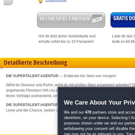
Lösungshilfe
ALS FREISPIEL EINLÖSEN
GRATIS 
Hol dir jetzt deine
Vorteilskarte
und
Lade dir das S
erhalte sofort bis zu 15 Freispiele!
teste es 60 M
Detaillierte Beschreibung
DIE SUPERTALENT-AGENTUR
— Entdecke die Stars von morgen!
Willst du Glamour und Ruhm, willst du mit großen Stars zusammen arbeiten? Dan
angehende Filmstars! Hilf Lilu bei ihrem turbulenten Job, indem du Drehbücher 
ihnen Verträge aushandelst, um schließlich den perfekten Film zu drehen!
We Care About Your Pri
DIE SUPERTALENT-AGENTUR
— Ein spaßiger Mix aus Klick-Management- und
Level und die Chance, sieben verschiedene Filme zu produzieren!
We and our
478
partners store and acces
identifiers, on your device. Selecting I 
purposes shown under we and our partners
withdrawing your consent will disable th
see may not be as relevant to you. You 