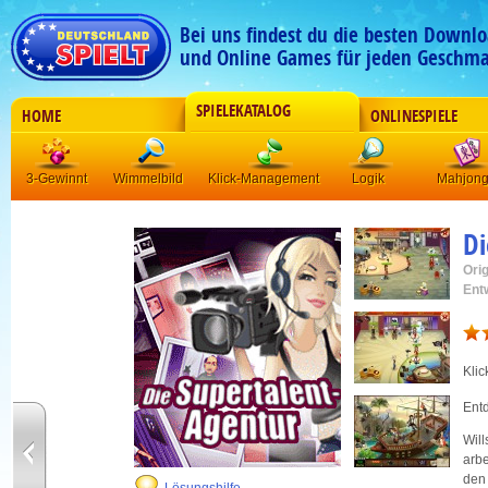
Bei uns findest du die besten Downlo
und Online Games für jeden Geschma
SPIELEKATALOG
HOME
ONLINESPIELE
3-Gewinnt
Wimmelbild
Klick-Management
Logik
Mahjon
Di
Orig
Ent
Kli
Ent
Will
arbe
den 