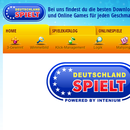
Bei uns findest du die besten Downlo
und Online Games für jeden Geschma
HOME
SPIELEKATALOG
ONLINESPIELE
3-Gewinnt
Wimmelbild
Klick-Management
Logik
Mahjon