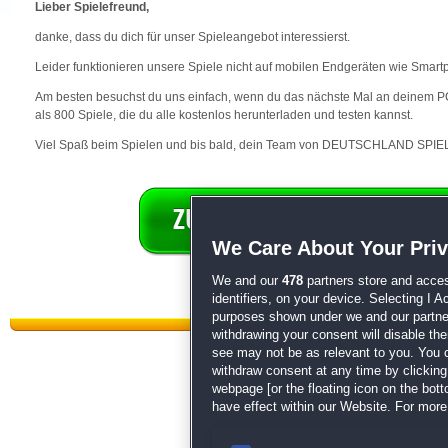
Lieber Spielefreund,
danke, dass du dich für unser Spieleangebot interessierst.
Leider funktionieren unsere Spiele nicht auf mobilen Endgeräten wie Smart
Am besten besuchst du uns einfach, wenn du das nächste Mal an deinem PC 
als 800 Spiele, die du alle kostenlos herunterladen und testen kannst.
Viel Spaß beim Spielen und bis bald, dein Team von DEUTSCHLAND SPIEL
We Care About Your Pri
We and our
478
partners store and acces
identifiers, on your device. Selecting I 
purposes shown under we and our partners
withdrawing your consent will disable th
see may not be as relevant to you. You 
withdraw consent at any time by clickin
webpage [or the floating icon on the botto
have effect within our Website. For more 
Datenschutz
|
AGB
|
Impressum
Sp