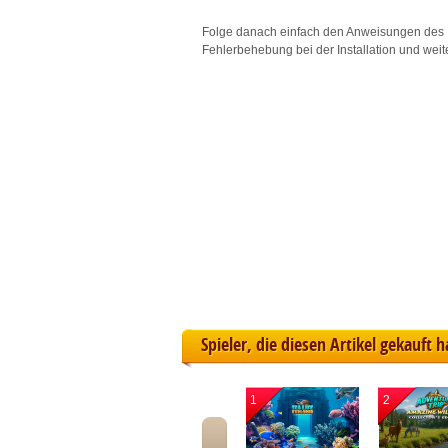
L
Folge danach einfach den Anweisungen des 
Fehlerbehebung bei der Installation und weit
I
S
Sho
Spieler, die diesen Artikel gekauft 
1
2