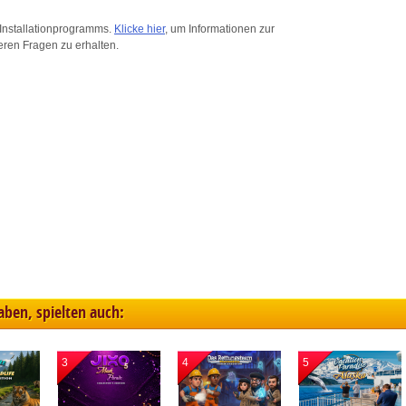
ink different devices
Installationprogramms.
Klicke hier
, um Informationen zur
eren Fragen zu erhalten.
dentify devices based on information transmitted automatically
ave and communicate privacy choices
w Purposes
haben, spielten auch:
3
4
5