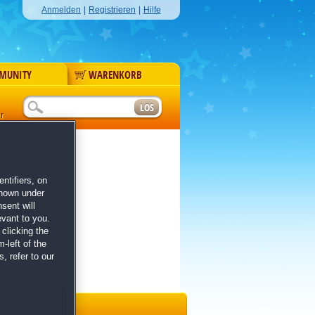
Anmelden
|
Registrieren
|
Hilfe
MUNITY
WARENKORB
r
ntifiers, on
shown under
sent will
evant to you.
clicking the
-left of the
, refer to our