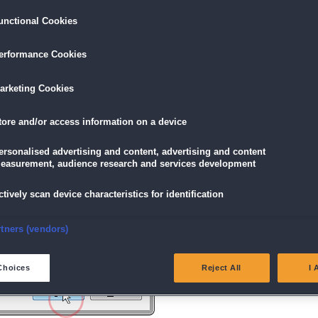
unctional Cookies
ird am unteren Rand des Browserfensters angezeigt.
erformance Cookies
icke einfach auf die Datei.
arketing Cookies
tore and/or access information on a device
g" angezeigt wird, klicke auf "Ja" (Bei Windows Vista "Fortsetzen").
ersonalised advertising and content, advertising and content
easurement, audience research and services development
ctively scan device characteristics for identification
nsure security, prevent and detect fraud, and fix errors
rtners (vendors)
eliver and present advertising and content
Choices
Reject All
I 
atch and combine data from other data sources