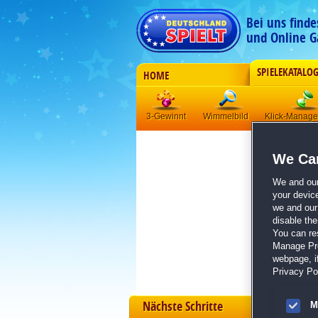
Bei uns find
und Online G
SPIELEKATALO
HOME
3-Gewinnt
Wimmelbild
Klick-Manag
We Car
We and ou
your devic
we and our 
disable th
You can re
Manage Pref
webpage, if
Privacy Pol
Nächste Schritte
M