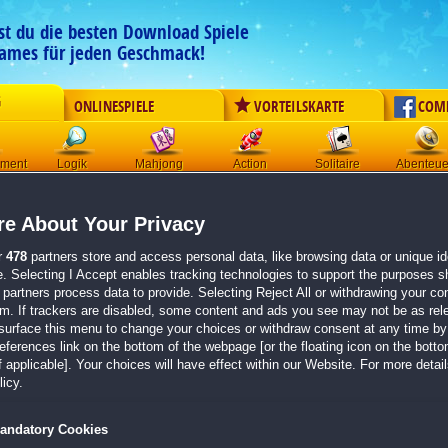
est du die besten Download Spiele
ames für jeden Geschmack!
G
ONLINESPIELE
VORTEILSKARTE
COM
ement
Logik
Mahjong
Action
Solitaire
Abenteue
Der Download wird automatisch gestartet für:
e About Your Privacy
Delicious: Emily und die magische Blume Platinum Edition
Größe 512.6 MB
r
478
partners store and access personal data, like browsing data or unique ide
e. Selecting I Accept enables tracking technologies to support the purposes 
Einen Moment bitte, dein Spiel wird in
5 Sekunden
bereitgestellt...
partners process data to provide. Selecting Reject All or withdrawing your con
em. If trackers are disabled, some content and ads you see may not be as rel
surface this menu to change your choices or withdraw consent at any time by 
Falls der Download nicht automatisch startet,
klicke bitte hier
.
erences link on the bottom of the webpage [or the floating icon on the bottom
 applicable]. Your choices will have effect within our Website. For more details
Zurück zur Gamepage
icy.
andatory Cookies