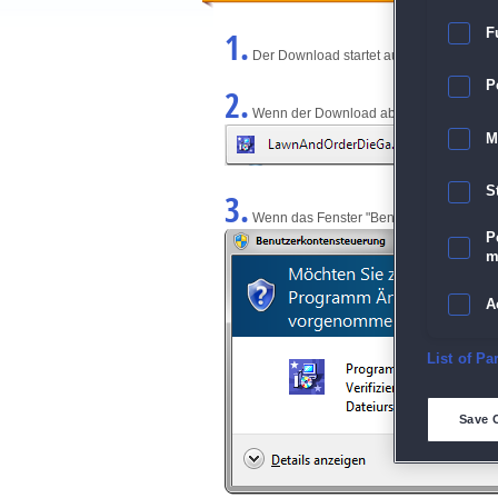
1.
F
Der Download startet automatisch und w
P
2.
Wenn der Download abgeschlossen ist, kl
M
S
3.
Wenn das Fenster "Benutzerkontensteuerun
P
m
A
E
List of Pa
D
Save 
M