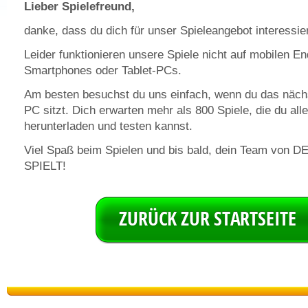
Lieber Spielefreund,
danke, dass du dich für unser Spieleangebot interessier
Leider funktionieren unsere Spiele nicht auf mobilen E
Smartphones oder Tablet-PCs.
Am besten besuchst du uns einfach, wenn du das näch
PC sitzt. Dich erwarten mehr als 800 Spiele, die du all
herunterladen und testen kannst.
Viel Spaß beim Spielen und bis bald, dein Team vo
SPIELT!