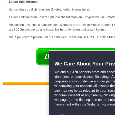
Lieber Spielefreund,
danke, dass du dich für unser Spieleangebot interessierst.
Leider funktionieren unsere Spiele nicht auf mobilen Endgeräten wie Smart
Am besten besuchst du uns einfach, wenn du das nächste Mal an deinem PC 
als 800 Spiele, die du alle kostenlos herunterladen und testen kannst.
Viel Spaß beim Spielen und bis bald, dein Team von DEUTSCHLAND SPIEL
We Care About Your Pri
We and our
478
partners store and acces
identifiers, on your device. Selecting I 
purposes shown under we and our partners
withdrawing your consent will disable th
see may not be as relevant to you. You 
withdraw consent at any time by clickin
webpage [or the floating icon on the botto
have effect within our Website. For more 
Datenschutz
|
AGB
|
Impressum
Sp