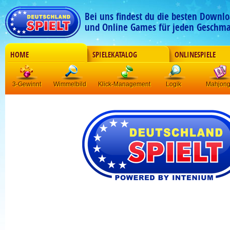
Bei uns findest du die besten Downlo
und Online Games für jeden Geschma
HOME
SPIELEKATALOG
ONLINESPIELE
3-Gewinnt
Wimmelbild
Klick-Management
Logik
Mahjon