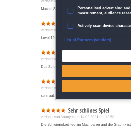
verfasst von Anonym am 07.04.2024 um 14:32
Personalised advertising and
Machts Spaß! :-)
measurement, audience resea
Leider wieder mit Fehlern
Actively scan device character
verfasst von Annette am 19.08.2025 um 19:33
Level 19 und Level 30 kommen nicht die erforderlichen
Ensure security, prevent and d
List of Partners (vendors)
Super
Deliver and present advertisi
verfasst von Anonym am 21.02.2021 um 15:30
Das Spiel entspricht meinen Erwartungen. Weiter so .
Match and combine data from
Cooking Trip
Link different devices
verfasst von Anonym am 18.02.2021 um 16:04
Identify devices based on inf
sehr gut, ich spiele es gerne
Sehr schönes Spiel
Save and communicate priva
verfasst von Anonym am 14.02.2021 um 12:58
Die Schwierigkeit liegt im Machbaren und die Graphik ist