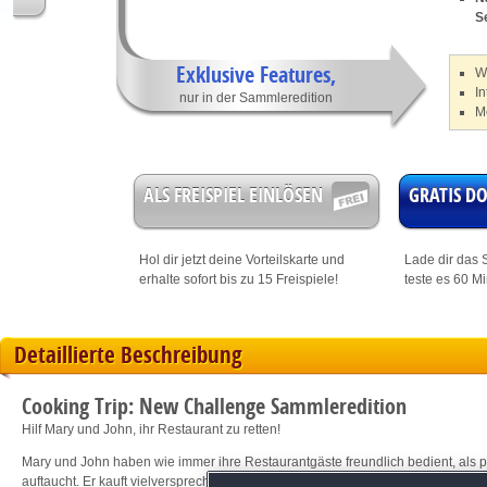
S
Exklusive Features,
W
In
nur in der Sammleredition
M
ALS FREISPIEL EINLÖSEN
GRATIS 
Hol dir jetzt deine
Vorteilskarte
und
Lade dir das S
erhalte sofort bis zu 15 Freispiele!
teste es 60 M
Detaillierte Beschreibung
Cooking Trip: New Challenge Sammleredition
Hilf Mary und John, ihr Restaurant zu retten!
Mary und John haben wie immer ihre Restaurantgäste freundlich bedient, als pl
auftaucht. Er kauft vielversprechende Unternehmen auf, nur um diese in die 