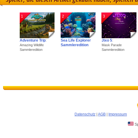
1
2
3
Adventure Trip
:
Sea Life Explorer
Jixo 5
:
Sammleredition
Amazing Wildlife
Mask Parade
Sammleredition
Sammleredition
Datenschutz
|
AGB
|
Impressum
Sp