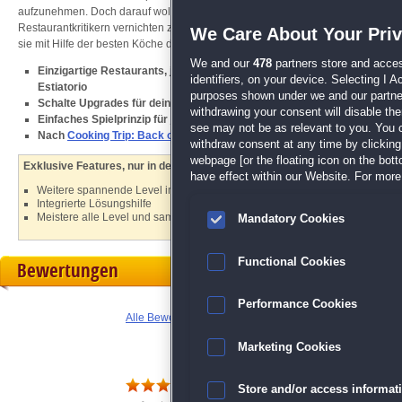
aufzunehmen. Doch darauf wollen sich unsere Helden natürlich nicht einlassen, 
Restaurantkritikern vernichten zu lassen. Gehe mit Mary und John auf ein kul
We Care About Your Pri
sie mit Hilfe der besten Köche der Welt ihre Kochkünste auf das nächste Level 
We and our
478
partners store and acces
Einzigartige Restaurants, jedes mit seiner eigenen Küche, wie die Grill
identifiers, on your device. Selecting I 
Estiatorio
purposes shown under we and our partners
Schalte Upgrades für deine Restaurants und deine Spielfiguren frei
withdrawing your consent will disable th
Einfaches Spielprinzip für jedes Alter
see may not be as relevant to you. You 
Nach
Cooking Trip: Back on the Road
kommt jetzt der dritte Teil der Ser
withdraw consent at any time by clickin
webpage [or the floating icon on the botto
Exklusive Features, nur in der Sammleredition:
have effect within our Website. For more 
Weitere spannende Level im Bonuskapitel
Integrierte Lösungshilfe
Meistere alle Level und sammle alle Trophäen
Mandatory Cookies
Functional Cookies
Bewertungen
Performance Cookies
Alle Bewertungen anzeigen
Marketing Cookies
Schönes Spiel
Store and/or access informat