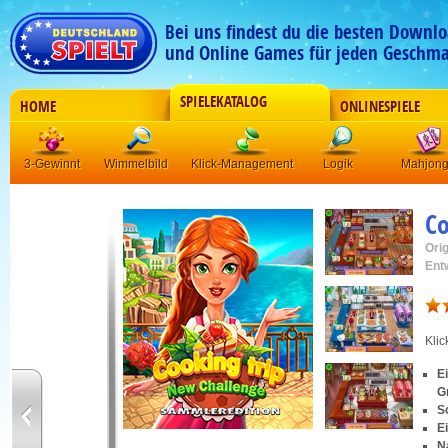
Bei uns findest du die besten Downlo
und Online Games für jeden Geschma
SPIELEKATALOG
HOME
ONLINESPIELE
3-Gewinnt
Wimmelbild
Klick-Management
Logik
Mahjon
Co
Orig
Ent
Kli
E
G
S
E
N