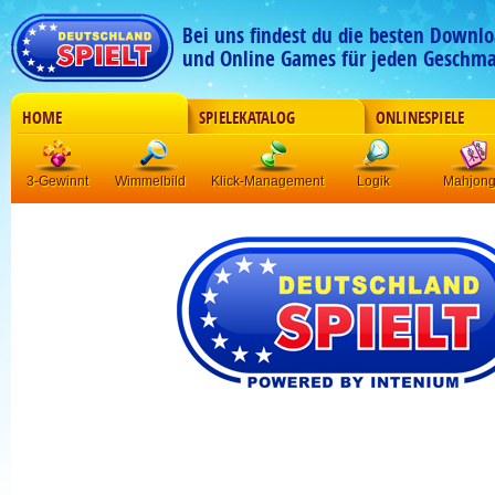
Bei uns findest du die besten Downlo
und Online Games für jeden Geschma
HOME
SPIELEKATALOG
ONLINESPIELE
3-Gewinnt
Wimmelbild
Klick-Management
Logik
Mahjon