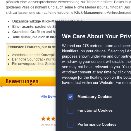
plötzlich eine vielversprechende Abwechslung zur Tür hereinstürmt: Pelias ist 
goldenes Vlies gestohlen! Und auch seine Nichte Medea ist unauffindbar! Das 
sich zu lassen und sich auf eine turbulente
Klick-Management
-Verbrecherjagd
Unzählige witzige Klick-Management-Level
Eine rasante, packende Story
Grandiose Grafiken und Animationen für ein ausgezeichnetes Spielerle
We Care About Your Pri
Tolle Musik, die dich in ihren Bann zieht
We and our
478
partners store and acces
Exklusive Features, nur in der Sammleredition:
identifiers, on your device. Selecting I 
Atemberaubende Konzeptkunst
purposes shown under we and our partners
Der flotte Soundtrack nur für dich
withdrawing your consent will disable th
Ein unvergessliches Spielerlebnis für Helden der Strategie
see may not be as relevant to you. You 
withdraw consent at any time by clickin
webpage [or the floating icon on the botto
Bewertungen
have effect within our Website. For more 
Alle Bewertungen anzeigen
Mandatory Cookies
Functional Cookies
Top Spiel
Performance Cookies
verfasst von Anonym am 01.10.2018 um 14:24