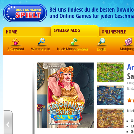
Bei uns findest du die besten Downlo
und Online Games für jeden Geschma
SPIELEKATALOG
HOME
ONLINESPIELE
3-Gewinnt
Wimmelbild
Klick-Management
Logik
Mahjon
A
Sa
Orig
Ent
Kli
U
E
G