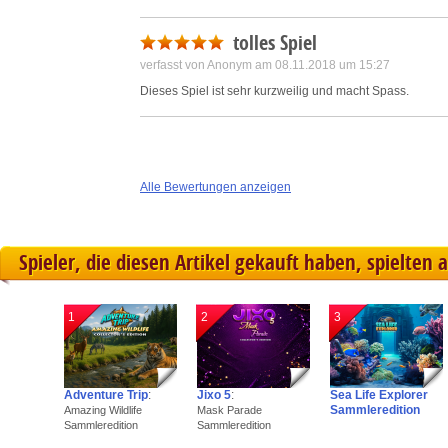
tolles Spiel
verfasst von Anonym am 08.11.2018 um 15:27
Dieses Spiel ist sehr kurzweilig und macht Spass.
Alle Bewertungen anzeigen
Spieler, die diesen Artikel gekauft haben, spielten 
1
2
3
Adventure Trip
:
Jixo 5
:
Sea Life Explorer
Sammleredition
Amazing Wildlife
Mask Parade
Sammleredition
Sammleredition