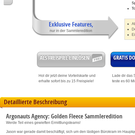
S
To
Exklusive Features,
A
De
nur in der Sammleredition
Ei
ALS FREISPIEL EINLÖSEN
GRATIS 
Hol dir jetzt deine
Vorteilskarte
und
Lade dir das S
erhalte sofort bis zu 15 Freispiele!
teste es 60 M
Detaillierte Beschreibung
Argonauts Agency: Golden Fleece Sammleredition
Werde Teil eines gewieften Ermittlungsteams!
Jason war gerade damit beschäftigt, sich um den lästigen Bürokram im Haupt