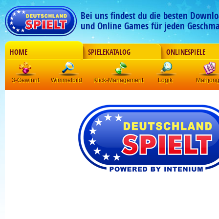
Bei uns findest du die besten Downlo
und Online Games für jeden Geschma
HOME
SPIELEKATALOG
ONLINESPIELE
3-Gewinnt
Wimmelbild
Klick-Management
Logik
Mahjon