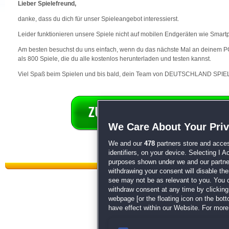
Lieber Spielefreund,
danke, dass du dich für unser Spieleangebot interessierst.
Leider funktionieren unsere Spiele nicht auf mobilen Endgeräten wie Smart
Am besten besuchst du uns einfach, wenn du das nächste Mal an deinem PC 
als 800 Spiele, die du alle kostenlos herunterladen und testen kannst.
Viel Spaß beim Spielen und bis bald, dein Team von DEUTSCHLAND SPIEL
We Care About Your Pri
We and our
478
partners store and acces
identifiers, on your device. Selecting I 
purposes shown under we and our partners
withdrawing your consent will disable th
see may not be as relevant to you. You 
withdraw consent at any time by clickin
webpage [or the floating icon on the botto
have effect within our Website. For more 
Datenschutz
|
AGB
|
Impressum
Sp