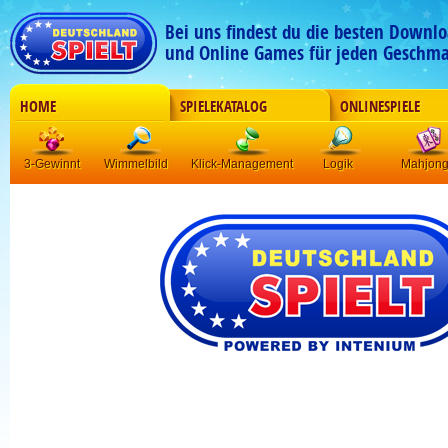
Bei uns findest du die besten Downlo
und Online Games für jeden Geschma
HOME
SPIELEKATALOG
ONLINESPIELE
3-Gewinnt
Wimmelbild
Klick-Management
Logik
Mahjon