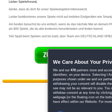
Lieber Spielefreund,
danke, dass du dich für unser Spieleangebot interessierst.
Leider funktionieren unsere Spiele nicht auf mobilen Endgeräten wie Smart
Am besten besuchst du uns einfach, wenn du das nächste Mal an deinem PC 
als 800 Spiele, die du alle kostenlos herunterladen und testen kannst.
Viel Spaß beim Spielen und bis bald, dein Team von DEUTSCHLAND SPIEL
We Care About Your Pri
We and our
478
partners store and acces
identifiers, on your device. Selecting I 
purposes shown under we and our partners
withdrawing your consent will disable th
see may not be as relevant to you. You 
withdraw consent at any time by clickin
webpage [or the floating icon on the botto
have effect within our Website. For more 
Datenschutz
|
AGB
|
Impressum
Sp