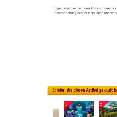
L
Folge danach einfach den Anweisungen des 
Fehlerbehebung bei der Installation und weit
I
S
Sho
Spieler, die diesen Artikel gekauft 
1
2