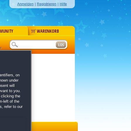
Anmelden
|
Registrieren
|
Hilfe
MUNITY
WARENKORB
r
ntifiers, on
shown under
sent will
evant to you.
clicking the
-left of the
, refer to our