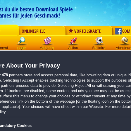
est du die besten Download Spiele
ames für jeden Geschmack!
G
ONLINESPIELE
VORTEILSKARTE
COM
ement
Logik
Mahjong
Action
Solitaire
Abenteue
Der Download wird automatisch gestartet für:
e About Your Privacy
Alicia Quatermain 3: The Mystery of the Flaming Gold Sammleredition
Größe 297.9 MB
r
478
partners store and access personal data, like browsing data or unique ide
e. Selecting I Accept enables tracking technologies to support the purposes 
Einen Moment bitte, dein Spiel wird in
5 Sekunden
bereitgestellt...
partners process data to provide. Selecting Reject All or withdrawing your con
em. If trackers are disabled, some content and ads you see may not be as rel
surface this menu to change your choices or withdraw consent at any time by 
Falls der Download nicht automatisch startet,
klicke bitte hier
.
erences link on the bottom of the webpage [or the floating icon on the bottom
 applicable]. Your choices will have effect within our Website. For more details
Zurück zur Gamepage
icy.
andatory Cookies