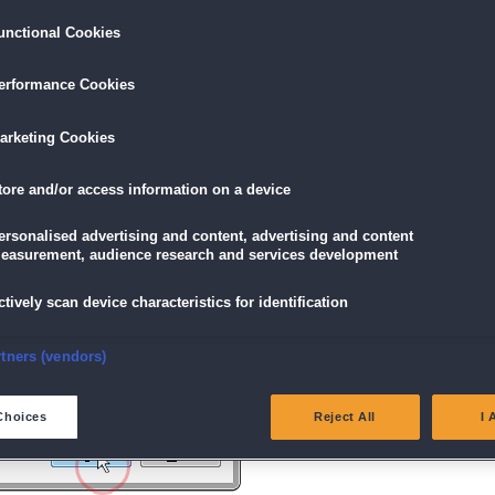
unctional Cookies
ird am unteren Rand des Browserfensters angezeigt.
erformance Cookies
icke einfach auf die Datei.
arketing Cookies
tore and/or access information on a device
g" angezeigt wird, klicke auf "Ja" (Bei Windows Vista "Fortsetzen").
ersonalised advertising and content, advertising and content
easurement, audience research and services development
ctively scan device characteristics for identification
nsure security, prevent and detect fraud, and fix errors
rtners (vendors)
eliver and present advertising and content
Choices
Reject All
I 
atch and combine data from other data sources