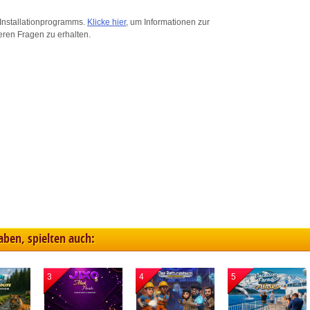
ink different devices
Installationprogramms.
Klicke hier
, um Informationen zur
eren Fragen zu erhalten.
dentify devices based on information transmitted automatically
ave and communicate privacy choices
w Purposes
haben, spielten auch:
3
4
5