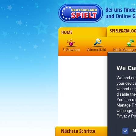
Bei uns find
und Online G
SPIELEKATALO
HOME
3-Gewinnt
Wimmelbild
Klick-Manag
We Car
We and ou
your devic
we and our 
disable th
You can re
Manage Pref
webpage, if
Privacy Pol
Nächste Schritte
M