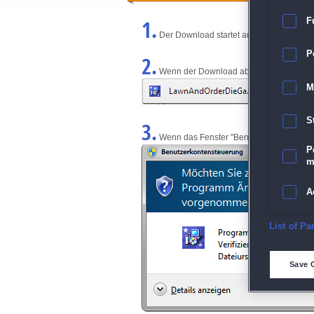
1.
F
Der Download startet automatisch und w
P
2.
Wenn der Download abgeschlossen ist, kl
M
S
3.
Wenn das Fenster "Benutzerkontensteuerun
P
m
A
E
List of Pa
D
Save 
M