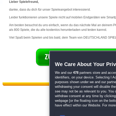
Lieber Spielefreund,
danke, dass du dich für unser Spieleangebot interessierst.
Leider funktionieren unsere Spiele nicht auf mobilen Endgeräten wie Smart
Am besten besuchst du uns einfach, wenn du das nächste Mal an deinem PC 
als 800 Spiele, die du alle kostenlos herunterladen und testen kannst.
Viel Spaß beim Spielen und bis bald, dein Team von DEUTSCHLAND SPIEL
We Care About Your Pri
We and our
478
partners store and acces
identifiers, on your device. Selecting I 
purposes shown under we and our partners
withdrawing your consent will disable th
see may not be as relevant to you. You 
withdraw consent at any time by clickin
webpage [or the floating icon on the botto
have effect within our Website. For more 
Datenschutz
|
AGB
|
Impressum
Sp