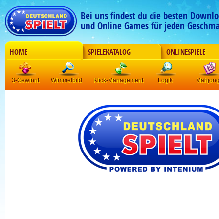
Bei uns findest du die besten Downlo
und Online Games für jeden Geschma
HOME
SPIELEKATALOG
ONLINESPIELE
3-Gewinnt
Wimmelbild
Klick-Management
Logik
Mahjon