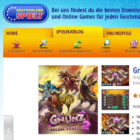
Bei uns findest du die besten Downlo
und Online Games für jeden Geschma
SPIELEKATALOG
HOME
ONLINESPIELE
3-Gewinnt
Wimmelbild
Klick-Management
Logik
Mahjon
G
Orig
Ent
Acti
V
T
B
H
D