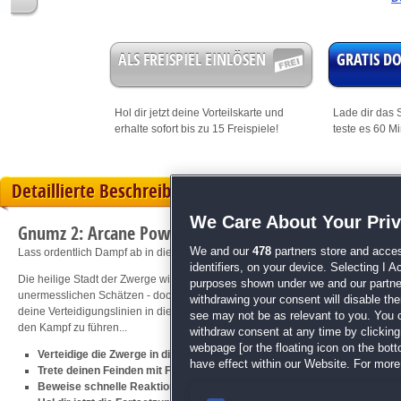
ALS FREISPIEL EINLÖSEN
GRATIS 
Hol dir jetzt deine
Vorteilskarte
und
Lade dir das S
erhalte sofort bis zu 15 Freispiele!
teste es 60 M
Detaillierte Beschreibung
We Care About Your Pri
Gnumz 2: Arcane Power
We and our
478
partners store and acces
Lass ordentlich Dampf ab in diesem heißen Action-Hit!
identifiers, on your device. Selecting I 
Die heilige Stadt der Zwerge wird erneut belagert! Horden von Feinden durch
purposes shown under we and our partners
unermesslichen Schätzen - doch die Hüter der Berge sind bereit, den Kampf um 
withdrawing your consent will disable th
deine Verteidigungslinien in diesem
Action
-Hit zu organisieren und die mutig
see may not be as relevant to you. You 
den Kampf zu führen...
withdraw consent at any time by clickin
webpage [or the floating icon on the botto
Verteidige die Zwerge in diesem brandneuen Tower-Defense-Kracher
have effect within our Website. For more 
Trete deinen Feinden mit Fallen und vernichtenden Zaubern entgegen
Beweise schnelle Reaktionen und strategisches Geschick