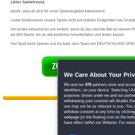
Lieber Spielefreund,
danke, dass du dich für unser Spieleangebot interessierst.
Leider funktionieren unsere Spiele nicht auf mobilen Endgeräten wie Smart
Am besten besuchst du uns einfach, wenn du das nächste Mal an deinem PC 
als 800 Spiele, die du alle kostenlos herunterladen und testen kannst.
Viel Spaß beim Spielen und bis bald, dein Team von DEUTSCHLAND SPIEL
We Care About Your Pri
We and our
478
partners store and acces
identifiers, on your device. Selecting I 
purposes shown under we and our partners
withdrawing your consent will disable th
see may not be as relevant to you. You 
withdraw consent at any time by clickin
webpage [or the floating icon on the botto
have effect within our Website. For more 
Datenschutz
|
AGB
|
Impressum
Sp