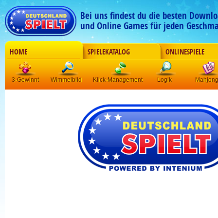
Bei uns findest du die besten Downlo
und Online Games für jeden Geschma
HOME
SPIELEKATALOG
ONLINESPIELE
3-Gewinnt
Wimmelbild
Klick-Management
Logik
Mahjon