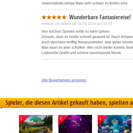
Gegenstände einige Male sehr schwer zu finden sind.
Bei den Minispielen sind kurze Beschreibungen, was z
der fehlenden Möglichkeit, einen Hinweis zu bekommen, i
Wunderbare Fantasiereise!
Es ist aber durchaus möglich, das erfolgreiche Ende de
verfasst von Marie am 04.03.2020 um 03:23
"Verschnaufen" einlegen sollte.
Von solchen Spielen sollte es mehr geben.
Schade, dass es relativ schnell gespielt ist. Nach ein
auch durchaus knifflig herauszufinden, was getan werden 
Man kann es aber schaffen. Wer nicht weiter kommt, fin
Liebevolle Grafik und schöne beruhigende Musik.
Alle Bewertungen anzeigen
Spieler, die diesen Artikel gekauft haben, spielten 
1
2
3