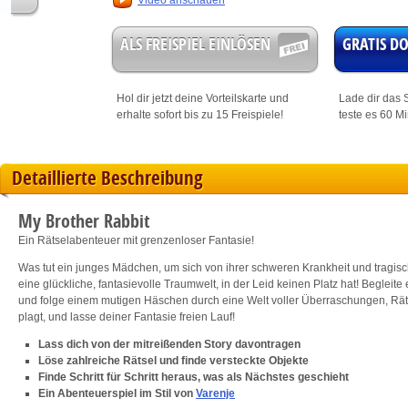
Video anschauen
ALS FREISPIEL EINLÖSEN
GRATIS 
Hol dir jetzt deine
Vorteilskarte
und
Lade dir das S
erhalte sofort bis zu 15 Freispiele!
teste es 60 M
Detaillierte Beschreibung
My Brother Rabbit
Ein Rätselabenteuer mit grenzenloser Fantasie!
Was tut ein junges Mädchen, um sich von ihrer schweren Krankheit und tragis
eine glückliche, fantasievolle Traumwelt, in der Leid keinen Platz hat! Begleite
und folge einem mutigen Häschen durch eine Welt voller Überraschungen, Rätse
plagt, und lasse deiner Fantasie freien Lauf!
Lass dich von der mitreißenden Story davontragen
Löse zahlreiche Rätsel und finde versteckte Objekte
Finde Schritt für Schritt heraus, was als Nächstes geschieht
Ein Abenteuerspiel im Stil von
Varenje