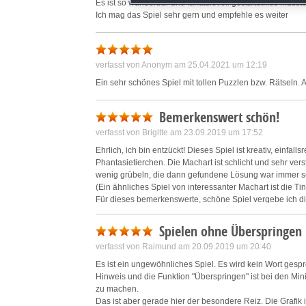
Es ist so wunderbar und fantasievoll gestaltet...es müss
Ich mag das Spiel sehr gern und empfehle es weiter
Save and communicate priva
verfasst von Anonym am 25.04.2021 um 12:19
Ein sehr schönes Spiel mit tollen Puzzlen bzw. Rätseln.
Bemerkenswert schön!
verfasst von Brigitte am 23.09.2019 um 17:52
Ehrlich, ich bin entzückt! Dieses Spiel ist kreativ, einfall
Phantasietierchen. Die Machart ist schlicht und sehr ver
wenig grübeln, die dann gefundene Lösung war immer se
(Ein ähnliches Spiel von interessanter Machart ist die T
Für dieses bemerkenswerte, schöne Spiel vergebe ich die
Spielen ohne Überspringen
verfasst von Raimund am 20.09.2019 um 20:40
Es ist ein ungewöhnliches Spiel. Es wird kein Wort gespr
Hinweis und die Funktion "Überspringen" ist bei den Min
zu machen.
Das ist aber gerade hier der besondere Reiz. Die Grafik i