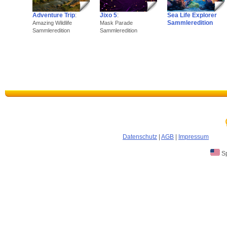
Adventure Trip
:
Jixo 5
:
Sea Life Explorer
Sammleredition
Amazing Wildlife
Mask Parade
Sammleredition
Sammleredition
Datenschutz
|
AGB
|
Impressum
Sp