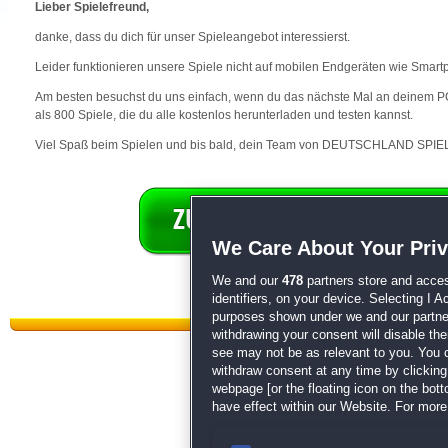
Lieber Spielefreund,
danke, dass du dich für unser Spieleangebot interessierst.
Leider funktionieren unsere Spiele nicht auf mobilen Endgeräten wie Smart
Am besten besuchst du uns einfach, wenn du das nächste Mal an deinem PC 
als 800 Spiele, die du alle kostenlos herunterladen und testen kannst.
Viel Spaß beim Spielen und bis bald, dein Team von DEUTSCHLAND SPIEL
We Care About Your Pri
We and our
478
partners store and acces
identifiers, on your device. Selecting I 
purposes shown under we and our partners
withdrawing your consent will disable th
see may not be as relevant to you. You 
withdraw consent at any time by clickin
webpage [or the floating icon on the botto
have effect within our Website. For more 
Datenschutz
|
AGB
|
Impressum
Sp