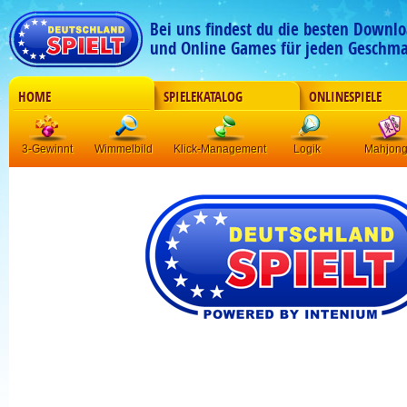
Bei uns findest du die besten Downlo
und Online Games für jeden Geschma
HOME
SPIELEKATALOG
ONLINESPIELE
3-Gewinnt
Wimmelbild
Klick-Management
Logik
Mahjon