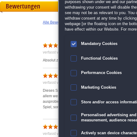
purposes shown under we and our partners
Bewertungen
withdrawing your consent will disable th
see may not be as relevant to you. You 
withdraw consent at any time by clickin
Alle Bewertungen anzeigen
webpage [or the floating icon on the botto
have effect within our Website. For more 
Klasse Spiel
Mandatory Cookies
verfasst von Brischied am 07.08.2015 um 10:49
Functional Cookies
Absolut zu empfehlen, hat alles was ein 3-Gewinnt Spiel 
Performance Cookies
Super Herausforderung!
verfasst von Ursula am 25.02.2015 um 12:39
Marketing Cookies
Dieses Spiel ist etwas für Strategen und "Denker". Es mac
allem wenn man ein goldenes Ei gewinnen möchte. Es 
ausprobieren und etwas Geduld haben. Ein mal angefang
Store and/or access informat
Spiel, sondern viel mehr !!!
Personalised advertising and
measurement, audience resea
Strategie pur für Tüftler u
Actively scan device character
verfasst von Claudia am 17.10.2014 um 10:37