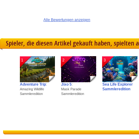
Alle Bewertungen anzeigen
Spieler, die diesen Artikel gekauft haben, spielten 
1
2
3
Adventure Trip
:
Jixo 5
:
Sea Life Explorer
Sammleredition
Amazing Wildlife
Mask Parade
Sammleredition
Sammleredition