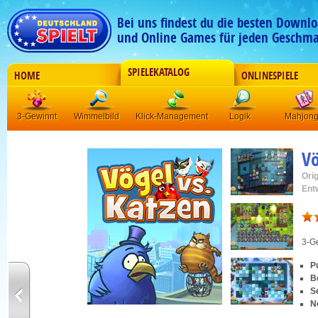
Bei uns findest du die besten Downlo
und Online Games für jeden Geschma
SPIELEKATALOG
HOME
ONLINESPIELE
3-Gewinnt
Wimmelbild
Klick-Management
Logik
Mahjon
Vö
Orig
Ent
3-G
P
B
S
N