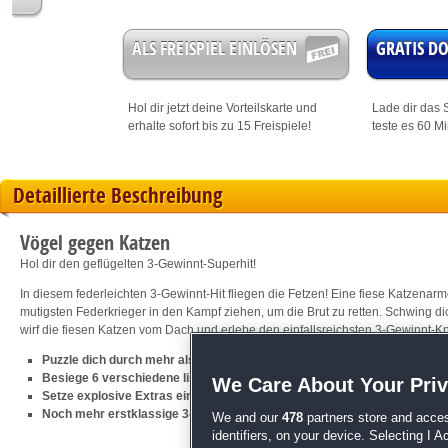
ALS FREISPIEL EINLÖSEN
GRATIS 
Hol dir jetzt deine
Vorteilskarte
und
Lade dir das S
erhalte sofort bis zu 15 Freispiele!
teste es 60 M
Detaillierte Beschreibung
Vögel gegen Katzen
Hol dir den geflügelten 3-Gewinnt-Superhit!
In diesem federleichten 3-Gewinnt-Hit fliegen die Fetzen! Eine fiese Katzenar
mutigsten Federkrieger in den Kampf ziehen, um die Brut zu retten. Schwing di
wirf die fiesen Katzen vom Dach und erlebe den einfallsreichsten 3-Gewinnt-Kn
Puzzle dich durch mehr als 50 trickreiche Levels
Besiege 6 verschiedene listige Katzengegner
We Care About Your Pri
Setze explosive Extras ein und löse knifflige Bonusaufgaben
Noch mehr erstklassige 3-Gewinnt-Action erwartet dich in
Erntezeit
!
We and our
478
partners store and acces
identifiers, on your device. Selecting I 