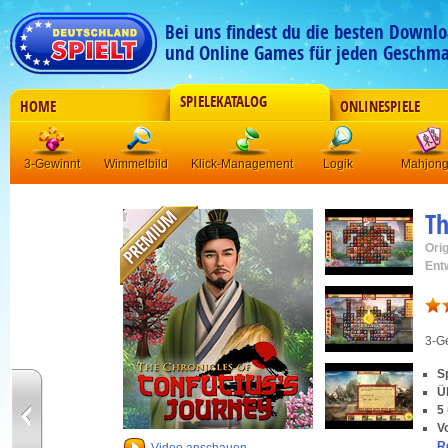
Bei uns findest du die besten Downlo
und Online Games für jeden Geschma
SPIELEKATALOG
HOME
ONLINESPIELE
3-Gewinnt
Wimmelbild
Klick-Management
Logik
Mahjon
Th
Orig
Ent
3-G
S
Ü
5
V
R