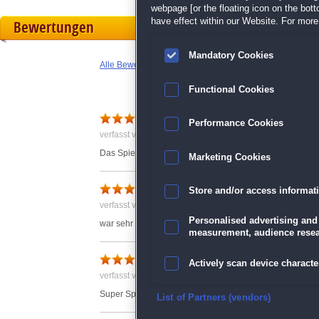
webpage [or the floating icon on the botto
have effect within our Website. For more 
Bewertungen
Mandatory Cookies
Alle Bewertungen anzeigen
Functional Cookies
Gute Aussagen
Performance Cookies
verfasst von Anonym am 16.06.2023 um 10:10
Das Spiel ist wie gewohnt. Die Aussagen von Konfuzius
Marketing Cookies
Store and/or access informat
verfasst von Anonym am 01.05.2023 um 04:37
Personalised advertising and
war sehr gut
measurement, audience resea
Toll
Actively scan device character
verfasst von Anonym am 26.05.2023 um 17:10
Super Spiel ich liebe solche Spiele,kann es nur weiter 
Ensure security, prevent and d
List of Partners (vendors)