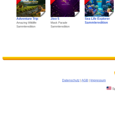
Adventure Trip
:
Jixo 5
:
Sea Life Explorer
Sammleredition
Amazing Wildlife
Mask Parade
Sammleredition
Sammleredition
Datenschutz
|
AGB
|
Impressum
Sp