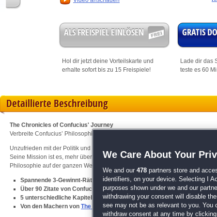
Video anschauen
ALS FREISPIEL EINLÖSEN
GRATIS 
Hol dir jetzt deine
Vorteilskarte
und
Lade dir das S
erhalte sofort bis zu 15 Freispiele!
teste es 60 M
Detaillierte Beschreibung
The Chronicles of Confucius' Journey
Verbreite Confucius’ Philosophie der ganzen Welt!
Unzufrieden mit der Politik und auf der Suche nach Antworten begibt sich ein
We Care About Your Pri
Seine Mission ist es, mehr über die Welt um ihn herum zu erfahren, den Mensc
Philosophie auf der ganzen Welt zu verbreiten. Hilf Confucius, seine Vision zu 
We and our
478
partners store and acces
identifiers, on your device. Selecting I 
Spannende 3-Gewinnt-Rätsel
purposes shown under we and our partners
Über 90 Zitate von Confucius
withdrawing your consent will disable th
5 unterschiedliche Kapitel
see may not be as relevant to you. You 
Von den Machern von
The Enthralling Realms: The Blacksmith's Reven
withdraw consent at any time by clickin