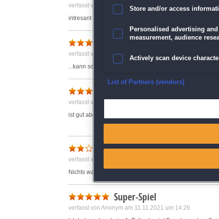
verfasst von Anonym am 20.09.2021 um 13:54
Store and/or access informat
intresant abwechslugsreich
Personalised advertising and
measurement, audience resea
nette Abwechslung
verfasst von Helmut am 05.10.2021 um 14:01
Actively scan device character
...kann schwierig werden....
Ensure security, prevent and d
List of Partners (vendors)
verfasst von Anonym am 14.10.2021 um 09:20
Deliver and present advertisi
ist gut aber nicht überragend
Match and combine data from
Langweilig
Link different devices
verfasst von Anonym am 26.09.2021 um 08:42
Nichts was Spannend ist
Identify devices based on inf
Super-Spiel
Save and communicate priva
verfasst von Anonym am 11.11.2021 um 14:26