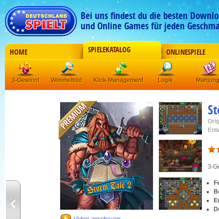
Bei uns findest du die besten Downlo
und Online Games für jeden Geschma
SPIELEKATALOG
HOME
ONLINESPIELE
3-Gewinnt
Wimmelbild
Klick-Management
Logik
Mahjon
St
Orig
Ent
3-G
F
B
E
D