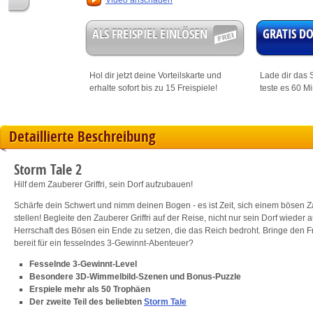
Video anschauen
ALS FREISPIEL EINLÖSEN
GRATIS 
Hol dir jetzt deine
Vorteilskarte
und
Lade dir das S
erhalte sofort bis zu 15 Freispiele!
teste es 60 M
Detaillierte Beschreibung
Storm Tale 2
Hilf dem Zauberer Griffri, sein Dorf aufzubauen!
Schärfe dein Schwert und nimm deinen Bogen - es ist Zeit, sich einem bösen
stellen! Begleite den Zauberer Griffri auf der Reise, nicht nur sein Dorf wiede
Herrschaft des Bösen ein Ende zu setzen, die das Reich bedroht. Bringe den Fr
bereit für ein fesselndes 3-Gewinnt-Abenteuer?
Fesselnde 3-Gewinnt-Level
Besondere 3D-Wimmelbild-Szenen und Bonus-Puzzle
Erspiele mehr als 50 Trophäen
Der zweite Teil des beliebten
Storm Tale