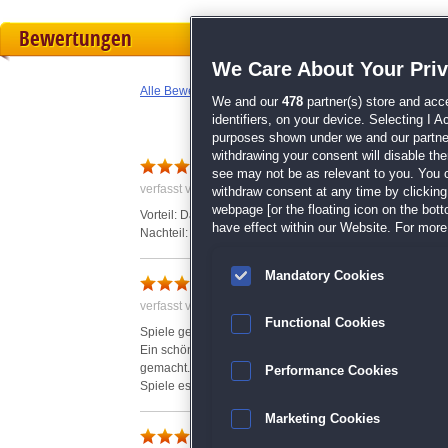
Bewertungen
We Care About Your Pri
Alle Bewertungen anzeigen
We and our
478
partner(s) store and acc
identifiers, on your device. Selecting I 
purposes shown under we and our partners
withdrawing your consent will disable th
Entspannung
see may not be as relevant to you. You 
verfasst von Anonym am 20.10.2021 um 17:42
withdraw consent at any time by clickin
webpage [or the floating icon on the botto
Vorteil: Das Spiel sorgt nach einem Arbeitstag für ausg
have effect within our Website. For more 
Nachteil: Beenden des Spiel kann nur aus Zeitmangel er
Mandatory Cookies
Gefällt mir
verfasst von Anonym am 20.09.2021 um 14:05
Functional Cookies
Spiele gegen die Zeit, hat nicht immer gereicht.
Ein schönes, ganz schön kniffeliges Spiel. Hat mir viel S
gemacht. Mir gefällt die Aufmachung.
Performance Cookies
Spiele es demnächst wieder.
Marketing Cookies
strom Tale2