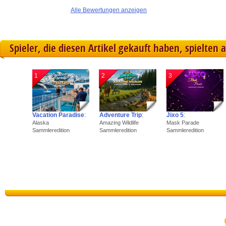
Alle Bewertungen anzeigen
Spieler, die diesen Artikel gekauft haben, spielten 
1
2
3
Vacation Paradise
:
Adventure Trip
:
Jixo 5
:
Alaska
Amazing Wildlife
Mask Parade
Sammleredition
Sammleredition
Sammleredition