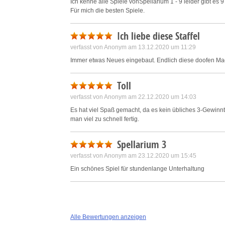
Ich kenne alle Spiele vonSpellarium 1 - 9 leider gibt es 9
Für mich die besten Spiele.
Ich liebe diese Staffel
verfasst von Anonym am 13.12.2020 um 11:29
Immer etwas Neues eingebaut. Endlich diese doofen Ma
Toll
verfasst von Anonym am 22.12.2020 um 14:03
Es hat viel Spaß gemacht, da es kein übliches 3-Gewinnt-
man viel zu schnell fertig.
Spellarium 3
verfasst von Anonym am 23.12.2020 um 15:45
Ein schönes Spiel für stundenlange Unterhaltung
Alle Bewertungen anzeigen