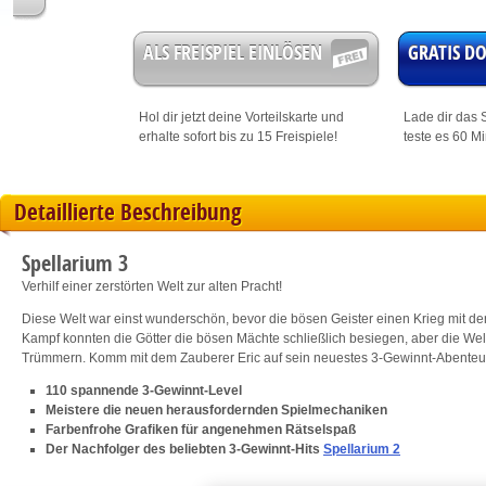
ALS FREISPIEL EINLÖSEN
GRATIS 
Hol dir jetzt deine
Vorteilskarte
und
Lade dir das S
erhalte sofort bis zu 15 Freispiele!
teste es 60 M
Detaillierte Beschreibung
Spellarium 3
Verhilf einer zerstörten Welt zur alten Pracht!
Diese Welt war einst wunderschön, bevor die bösen Geister einen Krieg mit de
Kampf konnten die Götter die bösen Mächte schließlich besiegen, aber die Welt,
Trümmern. Komm mit dem Zauberer Eric auf sein neuestes 3-Gewinnt-Abenteuer u
110 spannende 3-Gewinnt-Level
Meistere die neuen herausfordernden Spielmechaniken
Farbenfrohe Grafiken für angenehmen Rätselspaß
Der Nachfolger des beliebten 3-Gewinnt-Hits
Spellarium 2