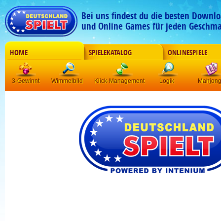
Bei uns findest du die besten Downlo
und Online Games für jeden Geschma
HOME
SPIELEKATALOG
ONLINESPIELE
3-Gewinnt
Wimmelbild
Klick-Management
Logik
Mahjon