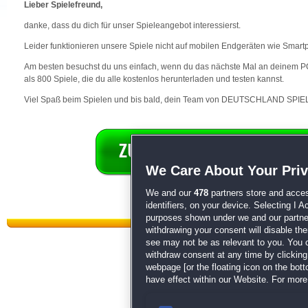
Lieber Spielefreund,
danke, dass du dich für unser Spieleangebot interessierst.
Leider funktionieren unsere Spiele nicht auf mobilen Endgeräten wie Smart
Am besten besuchst du uns einfach, wenn du das nächste Mal an deinem PC 
als 800 Spiele, die du alle kostenlos herunterladen und testen kannst.
Viel Spaß beim Spielen und bis bald, dein Team von DEUTSCHLAND SPIEL
We Care About Your Pri
We and our
478
partners store and acces
identifiers, on your device. Selecting I 
purposes shown under we and our partners
withdrawing your consent will disable th
see may not be as relevant to you. You 
withdraw consent at any time by clickin
webpage [or the floating icon on the botto
have effect within our Website. For more 
Datenschutz
|
AGB
|
Impressum
Sp