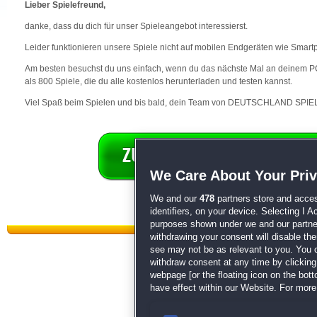
Lieber Spielefreund,
danke, dass du dich für unser Spieleangebot interessierst.
Leider funktionieren unsere Spiele nicht auf mobilen Endgeräten wie Smart
Am besten besuchst du uns einfach, wenn du das nächste Mal an deinem PC 
als 800 Spiele, die du alle kostenlos herunterladen und testen kannst.
Viel Spaß beim Spielen und bis bald, dein Team von DEUTSCHLAND SPIEL
We Care About Your Pri
We and our
478
partners store and acces
identifiers, on your device. Selecting I 
purposes shown under we and our partners
withdrawing your consent will disable th
see may not be as relevant to you. You 
withdraw consent at any time by clickin
webpage [or the floating icon on the botto
have effect within our Website. For more 
Datenschutz
|
AGB
|
Impressum
Sp