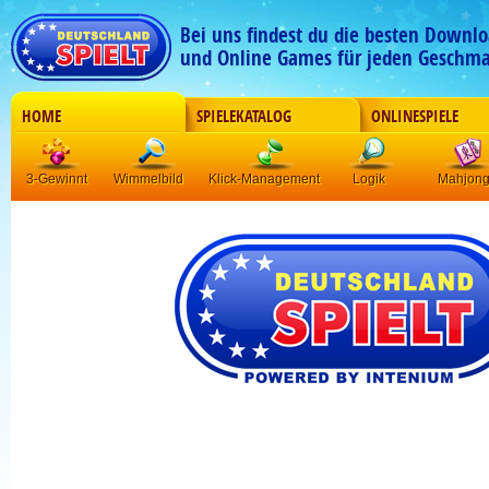
Bei uns findest du die besten Downlo
und Online Games für jeden Geschma
HOME
SPIELEKATALOG
ONLINESPIELE
3-Gewinnt
Wimmelbild
Klick-Management
Logik
Mahjon