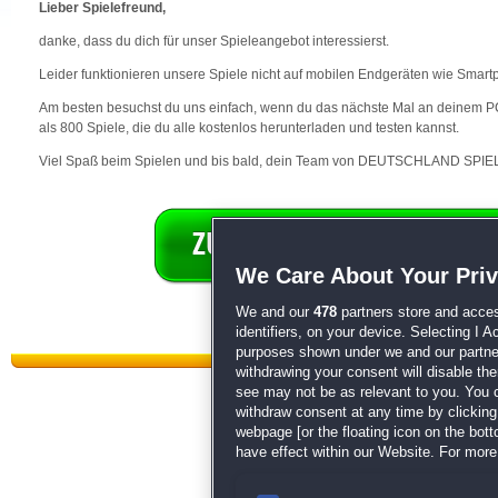
Lieber Spielefreund,
danke, dass du dich für unser Spieleangebot interessierst.
Leider funktionieren unsere Spiele nicht auf mobilen Endgeräten wie Smart
Am besten besuchst du uns einfach, wenn du das nächste Mal an deinem PC 
als 800 Spiele, die du alle kostenlos herunterladen und testen kannst.
Viel Spaß beim Spielen und bis bald, dein Team von DEUTSCHLAND SPIEL
We Care About Your Pri
We and our
478
partners store and acces
identifiers, on your device. Selecting I 
purposes shown under we and our partners
withdrawing your consent will disable th
see may not be as relevant to you. You 
withdraw consent at any time by clickin
webpage [or the floating icon on the botto
have effect within our Website. For more 
Datenschutz
|
AGB
|
Impressum
Sp