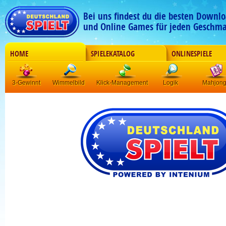
Bei uns findest du die besten Downlo
und Online Games für jeden Geschma
HOME
SPIELEKATALOG
ONLINESPIELE
3-Gewinnt
Wimmelbild
Klick-Management
Logik
Mahjon