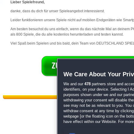
Lieber Spielefreund,
danke, dass du dich für unser Spieleangebot interessierst.
Leider funktionieren unsere Spiele nicht auf mobilen Endgeräten wie Smart
Am besten besuchst du uns einfach, wenn du das nächste Mal an deinem PC 
als 800 Spiele, die du alle kostenlos herunterladen und testen kannst.
Viel Spaß beim Spielen und bis bald, dein Team von DEUTSCHLAND SPIEL
We Care About Your Pri
We and our
478
partners store and acces
identifiers, on your device. Selecting I 
purposes shown under we and our partners
withdrawing your consent will disable th
see may not be as relevant to you. You 
withdraw consent at any time by clickin
webpage [or the floating icon on the botto
have effect within our Website. For more 
Datenschutz
|
AGB
|
Impressum
Sp