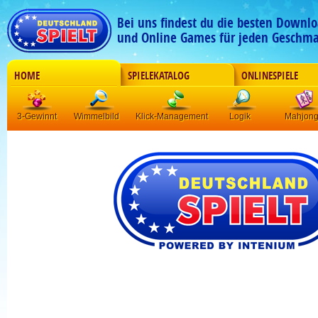
Bei uns findest du die besten Downlo
und Online Games für jeden Geschma
HOME
SPIELEKATALOG
ONLINESPIELE
3-Gewinnt
Wimmelbild
Klick-Management
Logik
Mahjon